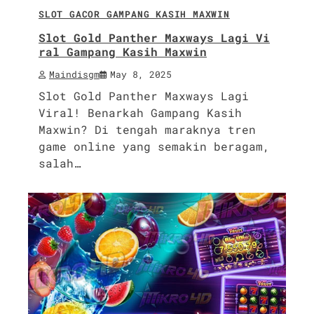
SLOT GACOR GAMPANG KASIH MAXWIN
Slot Gold Panther Maxways Lagi Vi
ral Gampang Kasih Maxwin
Maindisgm
May 8, 2025
Slot Gold Panther Maxways Lagi
Viral! Benarkah Gampang Kasih
Maxwin? Di tengah maraknya tren
game online yang semakin beragam,
salah…