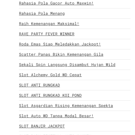
Rahasia Pola Gacor Auto Maxwin!
Rahasia Pola Menang
Raih Kemenangan Maksimal!
RAVE PARTY FEVER WINNER
Roda Emas Siap Meledakkan Jackpot!
Scatter Panas Bikin Kemenangan Gila
Sekali Spin Langsung Disambut Hujan Wild
Slot Alchemy Gold WD Cepat
SLOT ANTI RUNGKAD
SLOT ANTI RUNGKAD KOI POND
Slot Asgardian Rising Kemenangan Spekta
Slot Auto WD Tanpa Modal Besar!
SLOT BANJIR JACKPOT