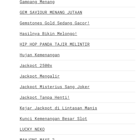
Gampang Menang
GEM SAVIOUR MENANG JUTAAN
Gemstones Gold Sedang Gacor!
Hasilnya Bikin Melongo!
HIP HOP PANDA TAJIR MELINTIR
Hujan Kemenangan
Jackpot 2500x
Jackpot Mengalir
Jackpot Misterius Sang Joker
Jackpot Tanpa Henti!
Kejar Jackpot di Lintasan Manis
Kunci Kemenangan Besar Slot
LUCKY NEKO
MAHJONG WAYS 2