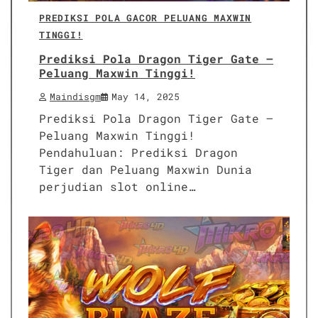
PREDIKSI POLA GACOR PELUANG MAXWIN
TINGGI!
Prediksi Pola Dragon Tiger Gate –
Peluang Maxwin Tinggi!
Maindisgm
May 14, 2025
Prediksi Pola Dragon Tiger Gate –
Peluang Maxwin Tinggi!
Pendahuluan: Prediksi Dragon
Tiger dan Peluang Maxwin Dunia
perjudian slot online…