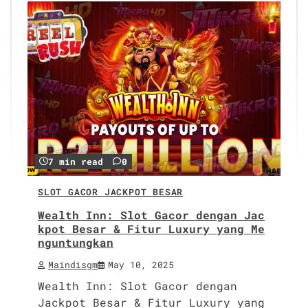
7 min read
0
SLOT GACOR JACKPOT BESAR
Wealth Inn: Slot Gacor dengan Jac
kpot Besar & Fitur Luxury yang Me
nguntungkan
Maindisgm
May 10, 2025
Wealth Inn: Slot Gacor dengan
Jackpot Besar & Fitur Luxury yang