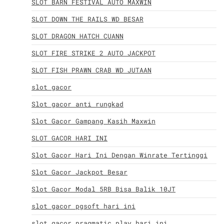
SLOT BARN FESTIVAL AUTO MAXWIN
SLOT DOWN THE RAILS WD BESAR
SLOT DRAGON HATCH CUANN
SLOT FIRE STRIKE 2 AUTO JACKPOT
SLOT FISH PRAWN CRAB WD JUTAAN
slot gacor
Slot gacor anti rungkad
Slot Gacor Gampang Kasih Maxwin
SLOT GACOR HARI INI
Slot Gacor Hari Ini Dengan Winrate Tertinggi
Slot Gacor Jackpot Besar
Slot Gacor Modal 5RB Bisa Balik 10JT
slot gacor pgsoft hari ini
slot gacor pragmatic play hari ini