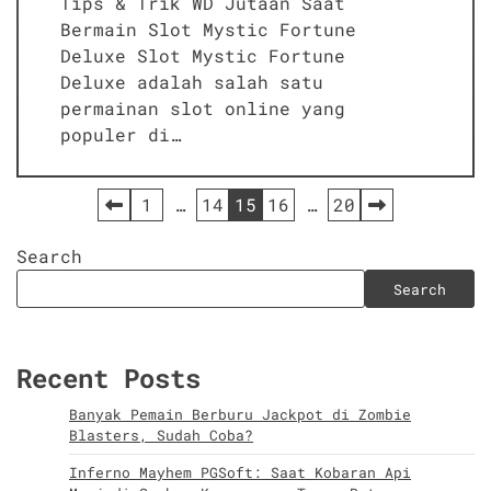
Tips & Trik WD Jutaan Saat
Bermain Slot Mystic Fortune
Deluxe Slot Mystic Fortune
Deluxe adalah salah satu
permainan slot online yang
populer di…
Posts
1
…
14
15
16
…
20
pagination
Search
Search
Recent Posts
Banyak Pemain Berburu Jackpot di Zombie
Blasters, Sudah Coba?
Inferno Mayhem PGSoft: Saat Kobaran Api