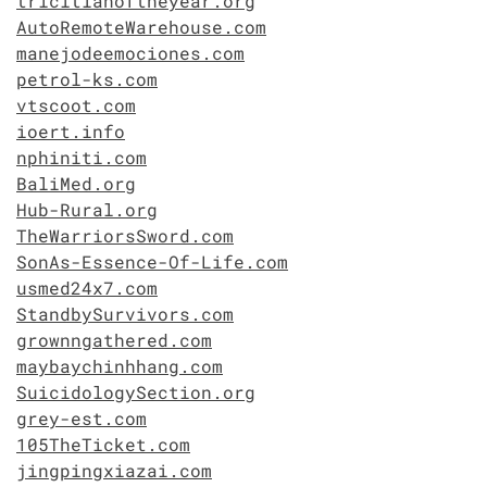
tricitianoftheyear.org
AutoRemoteWarehouse.com
manejodeemociones.com
petrol-ks.com
vtscoot.com
ioert.info
nphiniti.com
BaliMed.org
Hub-Rural.org
TheWarriorsSword.com
SonAs-Essence-Of-Life.com
usmed24x7.com
StandbySurvivors.com
grownngathered.com
maybaychinhhang.com
SuicidologySection.org
grey-est.com
105TheTicket.com
jingpingxiazai.com