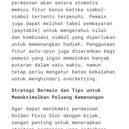
permainan akan secara otomatis
memicu fitur bonus ketika simbol-
simbol tertentu terpenuhi. Pemain
juga dapat melihat tabel pembayaran
(paytable) untuk mengetahui nilai
dan kombinasi simbol yang diperlukan
untuk memenangkan hadiah. Penggunaan
fitur auto-spin juga disarankan bagi
pemain yang ingin memainkan banyak
putaran dalam satu waktu, namun
tetap perlu mengatur batas kekalahan
untuk menghindari overbetting.
Strategi Bermain dan Tips untuk
Memaksimalkan Peluang Kemenangan
Agar dapat menikmati permainan
Golden Pixiu Slot dengan bijak,
sangat penting untuk menerapkan