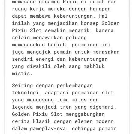
memasang ornamen Pixiu di rumah dan
ruang kerja mereka dengan harapan
dapat membawa keberuntungan. Hal
inilah yang menjadikan konsep Golden
Pixiu Slot semakin menarik, karena
selain menawarkan peluang
memenangkan hadiah, permainan ini
juga mengajak pemain untuk merasakan
sendiri energi dan keberuntungan
yang diwakili oleh sang makhluk
mistis.
Seiring dengan perkembangan
teknologi, adaptasi permainan slot
yang mengusung tema mitos dan
legenda menjadi tren yang digemari.
Golden Pixiu Slot menggabungkan
cerita klasik dengan elemen modern
dalam gameplay-nya, sehingga pemain