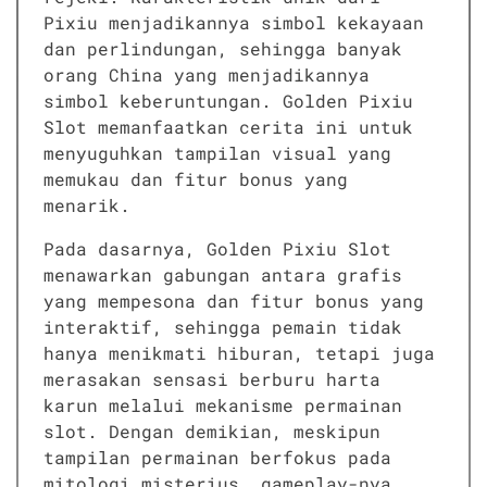
Pixiu menjadikannya simbol kekayaan
dan perlindungan, sehingga banyak
orang China yang menjadikannya
simbol keberuntungan. Golden Pixiu
Slot memanfaatkan cerita ini untuk
menyuguhkan tampilan visual yang
memukau dan fitur bonus yang
menarik.
Pada dasarnya, Golden Pixiu Slot
menawarkan gabungan antara grafis
yang mempesona dan fitur bonus yang
interaktif, sehingga pemain tidak
hanya menikmati hiburan, tetapi juga
merasakan sensasi berburu harta
karun melalui mekanisme permainan
slot. Dengan demikian, meskipun
tampilan permainan berfokus pada
mitologi misterius, gameplay-nya