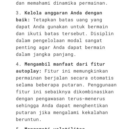
dan memahami dinamika permainan.
Kelola anggaran Anda dengan
baik:
Tetapkan batas uang yang
dapat Anda gunakan untuk bermain
dan ikuti batas tersebut. Disiplin
dalam pengelolaan modal sangat
penting agar Anda dapat bermain
dalam jangka panjang.
Mengambil manfaat dari fitur
autoplay:
Fitur ini memungkinkan
permainan berjalan secara otomatis
selama beberapa putaran. Penggunaan
fitur ini sebaiknya dikombinasikan
dengan pengawasan terus-menerus
sehingga Anda dapat menghentikan
putaran jika mengalami kekalahan
beruntun.
Mengamati volatilitas