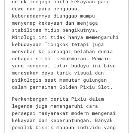
untuk menjaga harta kekayaan para
dewa dan para penguasa.
Keberadaannya dianggap mampu
menyerap kekayaan dan menjaga
stabilitas hidup pengikutnya.
Mitologi ini tidak hanya memengaruhi
kebudayaan Tiongkok tetapi juga
menyebar ke berbagai belahan dunia
sebagai simbol kemakmuran. Pemain
yang mengenal latar budaya ini bisa
merasakan daya tarik visual dan
psikologis saat memutar gulungan
dalam permainan Golden Pixiu Slot.
Perkembangan cerita Pixiu dalam
legenda juga memengaruhi cara
persepsi masyarakat modern mengenai
kekayaan dan keberuntungan. Banyak
pemilik bisnis maupun individu yang