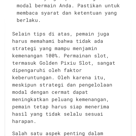
modal bermain Anda. Pastikan untuk
membaca syarat dan ketentuan yang
berlaku.
Selain tips di atas, pemain juga
harus memahami bahwa tidak ada
strategi yang mampu menjamin
kemenangan 100%. Permainan slot,
termasuk Golden Pixiu Slot, sangat
dipengaruhi oleh faktor
keberuntungan. Oleh karena itu,
meskipun strategi dan pengelolaan
modal dengan cermat dapat
meningkatkan peluang kemenangan,
pemain tetap harus siap menerima
hasil yang tidak selalu sesuai
harapan.
Salah satu aspek penting dalam