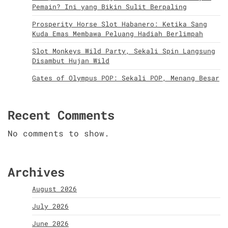
Pemain? Ini yang Bikin Sulit Berpaling
Prosperity Horse Slot Habanero: Ketika Sang
Kuda Emas Membawa Peluang Hadiah Berlimpah
Slot Monkeys Wild Party, Sekali Spin Langsung
Disambut Hujan Wild
Gates of Olympus POP: Sekali POP, Menang Besar
Recent Comments
No comments to show.
Archives
August 2026
July 2026
June 2026