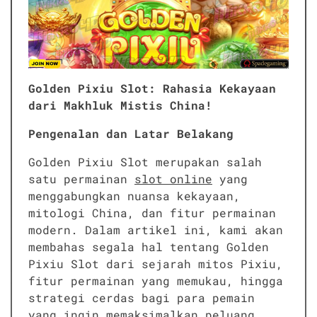
Golden Pixiu Slot: Rahasia Kekayaan
dari Makhluk Mistis China!
Pengenalan dan Latar Belakang
Golden Pixiu Slot merupakan salah
satu permainan
slot online
yang
menggabungkan nuansa kekayaan,
mitologi China, dan fitur permainan
modern. Dalam artikel ini, kami akan
membahas segala hal tentang Golden
Pixiu Slot dari sejarah mitos Pixiu,
fitur permainan yang memukau, hingga
strategi cerdas bagi para pemain
yang ingin memaksimalkan peluang