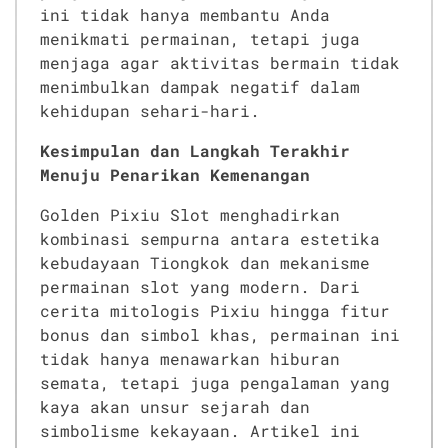
ini tidak hanya membantu Anda
menikmati permainan, tetapi juga
menjaga agar aktivitas bermain tidak
menimbulkan dampak negatif dalam
kehidupan sehari-hari.
Kesimpulan dan Langkah Terakhir
Menuju Penarikan Kemenangan
Golden Pixiu Slot menghadirkan
kombinasi sempurna antara estetika
kebudayaan Tiongkok dan mekanisme
permainan slot yang modern. Dari
cerita mitologis Pixiu hingga fitur
bonus dan simbol khas, permainan ini
tidak hanya menawarkan hiburan
semata, tetapi juga pengalaman yang
kaya akan unsur sejarah dan
simbolisme kekayaan. Artikel ini