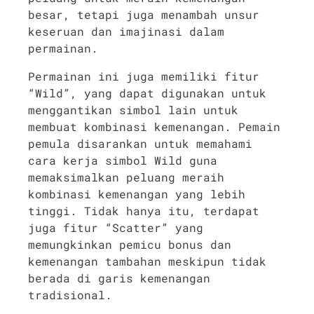
besar, tetapi juga menambah unsur
keseruan dan imajinasi dalam
permainan.
Permainan ini juga memiliki fitur
“Wild”, yang dapat digunakan untuk
menggantikan simbol lain untuk
membuat kombinasi kemenangan. Pemain
pemula disarankan untuk memahami
cara kerja simbol Wild guna
memaksimalkan peluang meraih
kombinasi kemenangan yang lebih
tinggi. Tidak hanya itu, terdapat
juga fitur “Scatter” yang
memungkinkan pemicu bonus dan
kemenangan tambahan meskipun tidak
berada di garis kemenangan
tradisional.