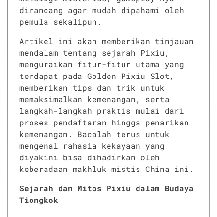
dirancang agar mudah dipahami oleh
pemula sekalipun.
Artikel ini akan memberikan tinjauan
mendalam tentang sejarah Pixiu,
menguraikan fitur-fitur utama yang
terdapat pada Golden Pixiu Slot,
memberikan tips dan trik untuk
memaksimalkan kemenangan, serta
langkah-langkah praktis mulai dari
proses pendaftaran hingga penarikan
kemenangan. Bacalah terus untuk
mengenal rahasia kekayaan yang
diyakini bisa dihadirkan oleh
keberadaan makhluk mistis China ini.
Sejarah dan Mitos Pixiu dalam Budaya
Tiongkok