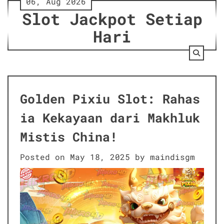
06, Aug 2026
Skip
Slot Jackpot Setiap
to
content
Hari
Golden Pixiu Slot: Rahas
ia Kekayaan dari Makhluk
Mistis China!
Posted on
May 18, 2025
by
maindisgm