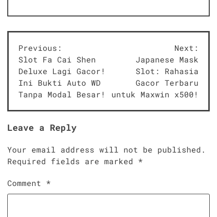
Post
Previous:
Next:
Slot Fa Cai Shen
Japanese Mask
navigation
Deluxe Lagi Gacor!
Slot: Rahasia
Ini Bukti Auto WD
Gacor Terbaru
Tanpa Modal Besar!
untuk Maxwin x500!
Leave a Reply
Your email address will not be published.
Required fields are marked
*
Comment
*