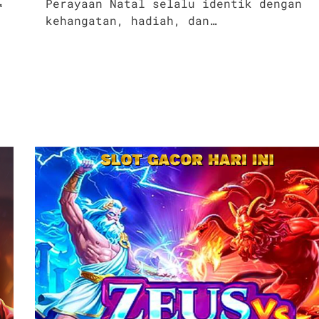
L
Perayaan Natal selalu identik dengan
kehangatan, hadiah, dan…