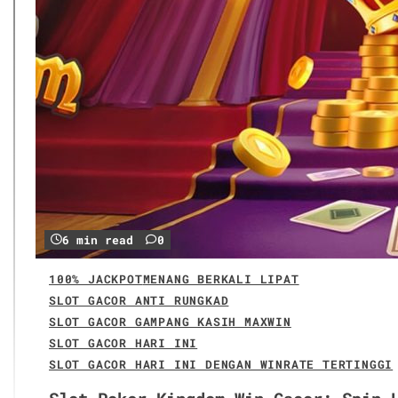
6 min read
0
100% JACKPOT
MENANG BERKALI LIPAT
SLOT GACOR ANTI RUNGKAD
SLOT GACOR GAMPANG KASIH MAXWIN
SLOT GACOR HARI INI
SLOT GACOR HARI INI DENGAN WINRATE TERTINGGI