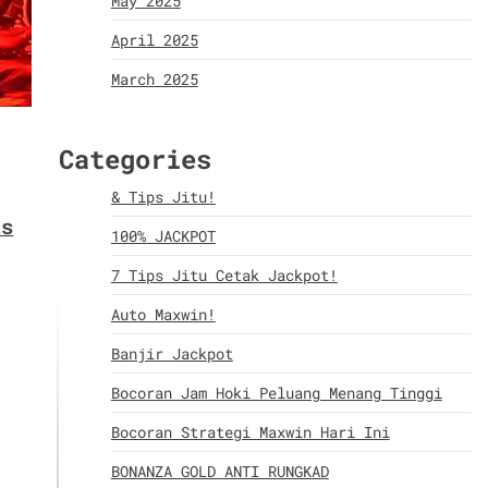
May 2025
April 2025
March 2025
Categories
& Tips Jitu!
is
100% JACKPOT
7 Tips Jitu Cetak Jackpot!
Auto Maxwin!
Banjir Jackpot
Bocoran Jam Hoki Peluang Menang Tinggi
Bocoran Strategi Maxwin Hari Ini
BONANZA GOLD ANTI RUNGKAD