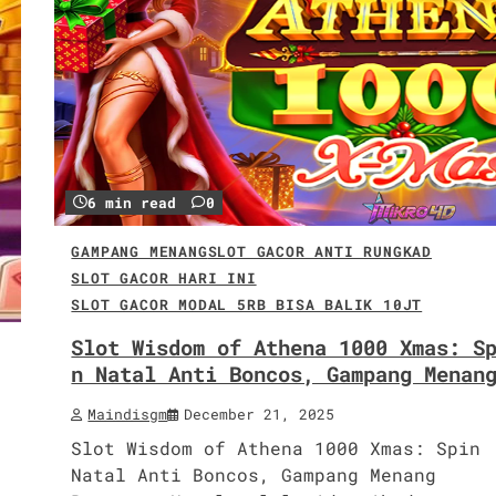
6 min read
0
GAMPANG MENANG
SLOT GACOR ANTI RUNGKAD
SLOT GACOR HARI INI
SLOT GACOR MODAL 5RB BISA BALIK 10JT
Slot Wisdom of Athena 1000 Xmas: S
n Natal Anti Boncos, Gampang Menan
Maindisgm
December 21, 2025
Slot Wisdom of Athena 1000 Xmas: Spin
Natal Anti Boncos, Gampang Menang