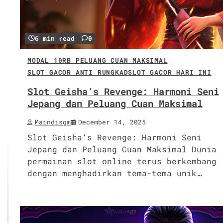
6 min read
0
MODAL 10RB PELUANG CUAN MAKSIMAL
SLOT GACOR ANTI RUNGKAD
SLOT GACOR HARI INI
Slot Geisha’s Revenge: Harmoni Seni
Jepang dan Peluang Cuan Maksimal
Maindisgm
December 14, 2025
Slot Geisha’s Revenge: Harmoni Seni
Jepang dan Peluang Cuan Maksimal Dunia
permainan slot online terus berkembang
dengan menghadirkan tema-tema unik…