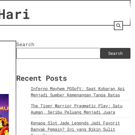
Hari
Search
Search
Recent Posts
Inferno Mayhem PGSoft: Saat Kobaran Api
Menjadi Sumber Kemenangan Tanpa Batas
The Tiger Warrior Pragmatic Play: Satu
Auman, Seribu Peluang Menjadi Juara
Kenapa Slot Jade Legends Jadi Favorit
Banyak Pemain? Ini yang Bikin Sulit