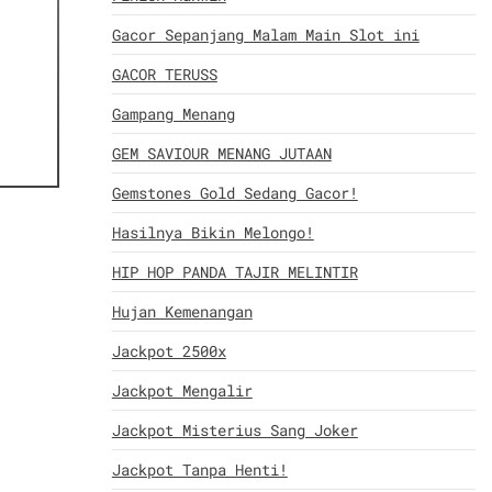
Gacor Sepanjang Malam Main Slot ini
GACOR TERUSS
Gampang Menang
GEM SAVIOUR MENANG JUTAAN
Gemstones Gold Sedang Gacor!
Hasilnya Bikin Melongo!
HIP HOP PANDA TAJIR MELINTIR
Hujan Kemenangan
Jackpot 2500x
Jackpot Mengalir
Jackpot Misterius Sang Joker
Jackpot Tanpa Henti!