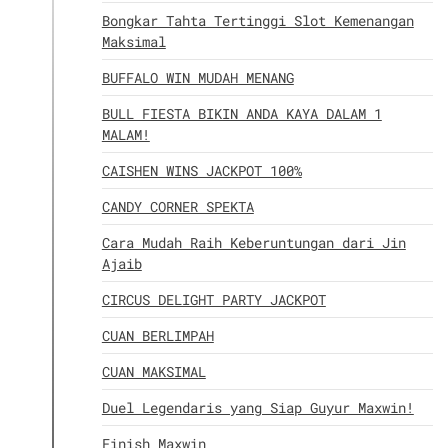
Bongkar Tahta Tertinggi Slot Kemenangan
Maksimal
BUFFALO WIN MUDAH MENANG
BULL FIESTA BIKIN ANDA KAYA DALAM 1
MALAM!
CAISHEN WINS JACKPOT 100%
CANDY CORNER SPEKTA
Cara Mudah Raih Keberuntungan dari Jin
Ajaib
CIRCUS DELIGHT PARTY JACKPOT
CUAN BERLIMPAH
CUAN MAKSIMAL
Duel Legendaris yang Siap Guyur Maxwin!
Finish Maxwin