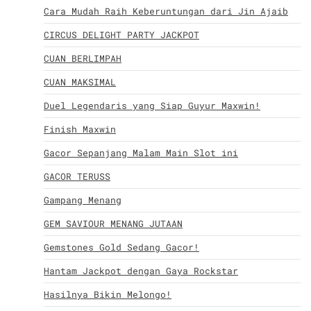
Cara Mudah Raih Keberuntungan dari Jin Ajaib
CIRCUS DELIGHT PARTY JACKPOT
CUAN BERLIMPAH
CUAN MAKSIMAL
Duel Legendaris yang Siap Guyur Maxwin!
Finish Maxwin
Gacor Sepanjang Malam Main Slot ini
GACOR TERUSS
Gampang Menang
GEM SAVIOUR MENANG JUTAAN
Gemstones Gold Sedang Gacor!
Hantam Jackpot dengan Gaya Rockstar
Hasilnya Bikin Melongo!