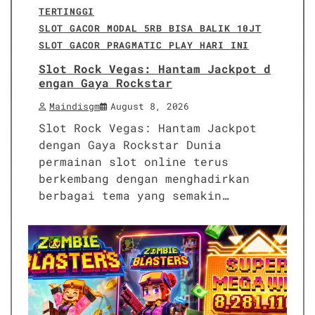
TERTINGGI
SLOT GACOR MODAL 5RB BISA BALIK 10JT
SLOT GACOR PRAGMATIC PLAY HARI INI
Slot Rock Vegas: Hantam Jackpot d
engan Gaya Rockstar
Maindisgm
August 8, 2026
Slot Rock Vegas: Hantam Jackpot
dengan Gaya Rockstar Dunia
permainan slot online terus
berkembang dengan menghadirkan
berbagai tema yang semakin…