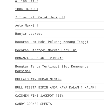
& Tips Jitu!
100% JACKPOT
7 Tips Jitu Cetak Jackpot!
Auto Maxwin!
Banjir Jackpot
Bocoran Jam Hoki Peluang Menang Tinggi
Bocoran Strategi Maxwin Hari Ini
BONANZA GOLD ANTI RUNGKAD
Bongkar Tahta Tertinggi Slot Kemenangan
Maksimal
BUFFALO WIN MUDAH MENANG
BULL FIESTA BIKIN ANDA KAYA DALAM 1 MALAM!
CAISHEN WINS JACKPOT 100%
CANDY CORNER SPEKTA