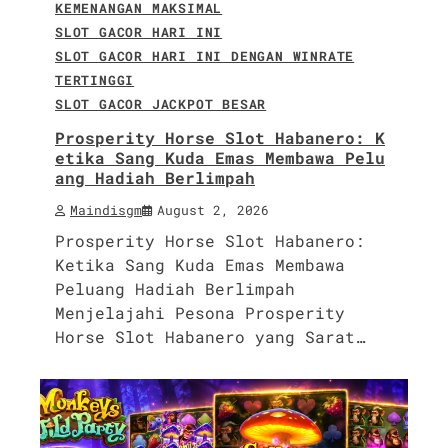
KEMENANGAN MAKSIMAL
SLOT GACOR HARI INI
SLOT GACOR HARI INI DENGAN WINRATE
TERTINGGI
SLOT GACOR JACKPOT BESAR
Prosperity Horse Slot Habanero: K
etika Sang Kuda Emas Membawa Pelu
ang Hadiah Berlimpah
Maindisgm
August 2, 2026
Prosperity Horse Slot Habanero:
Ketika Sang Kuda Emas Membawa
Peluang Hadiah Berlimpah
Menjelajahi Pesona Prosperity
Horse Slot Habanero yang Sarat…