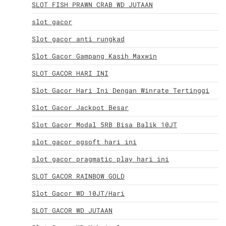
SLOT FISH PRAWN CRAB WD JUTAAN
slot gacor
Slot gacor anti rungkad
Slot Gacor Gampang Kasih Maxwin
SLOT GACOR HARI INI
Slot Gacor Hari Ini Dengan Winrate Tertinggi
Slot Gacor Jackpot Besar
Slot Gacor Modal 5RB Bisa Balik 10JT
slot gacor pgsoft hari ini
slot gacor pragmatic play hari ini
SLOT GACOR RAINBOW GOLD
Slot Gacor WD 10JT/Hari
SLOT GACOR WD JUTAAN