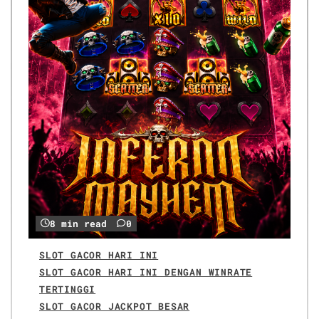
8 min read
0
SLOT GACOR HARI INI
SLOT GACOR HARI INI DENGAN WINRATE
TERTINGGI
SLOT GACOR JACKPOT BESAR