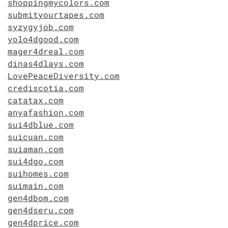
shoppingmycolors.com
submityourtapes.com
syzygyjob.com
yolo4dgood.com
mager4dreal.com
dinas4dlays.com
LovePeaceDiversity.com
crediscotia.com
catatax.com
anyafashion.com
sui4dblue.com
suicuan.com
suiaman.com
sui4dgo.com
suihomes.com
suimain.com
gen4dbom.com
gen4dseru.com
gen4dprice.com