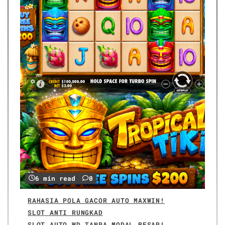
6 min read
0
RAHASIA POLA GACOR AUTO MAXWIN!
SLOT ANTI RUNGKAD
SLOT AUTO WD TANPA MODAL BESAR!