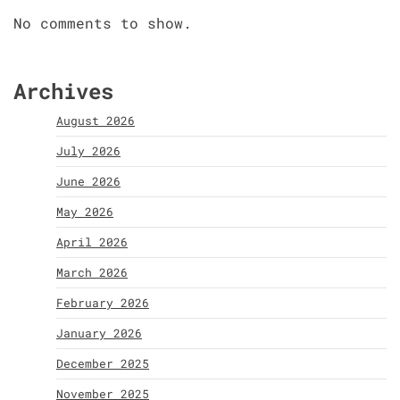
No comments to show.
Archives
August 2026
July 2026
June 2026
May 2026
April 2026
March 2026
February 2026
January 2026
December 2025
November 2025