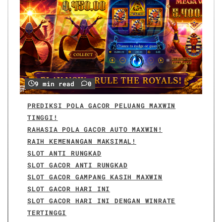
9 min read
0
PREDIKSI POLA GACOR PELUANG MAXWIN
TINGGI!
RAHASIA POLA GACOR AUTO MAXWIN!
RAIH KEMENANGAN MAKSIMAL!
SLOT ANTI RUNGKAD
SLOT GACOR ANTI RUNGKAD
SLOT GACOR GAMPANG KASIH MAXWIN
SLOT GACOR HARI INI
SLOT GACOR HARI INI DENGAN WINRATE
TERTINGGI