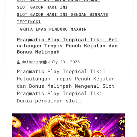
SLOT GACOR HARI INI
SLOT GACOR HARI INI DENGAN WINRATE
TERTINGGI
TAKHTA EMAS PEMBURU MAXWIN
Pragmatic Play Tropical Tiki: Pet
ualangan Tropis Penuh Kejutan dan
Bonus Melimpah
Maindisgm
July 23, 2026
Pragmatic Play Tropical Tiki:
Petualangan Tropis Penuh Kejutan
dan Bonus Melimpah Mengenal Slot
Pragmatic Play Tropical Tiki
Dunia permainan slot…