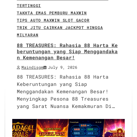
TERTINGGI
TAKHTA EMAS PEMBURU MAXWIN
TIPS AUTO MAXWIN SLOT GACOR
TRIK JITU CAIRKAN JACKPOT HINGGA
MILYARAN
88 TREASURES: Rahasia 88 Harta Ke
beruntungan yang Siap Menggandaka
n Kemenangan Besar!
Maindisgm
July 9, 2026
88 TREASURES: Rahasia 88 Harta
Keberuntungan yang Siap
Menggandakan Kemenangan Besar!
Menyingkap Pesona 88 Treasures
yang Sarat Nuansa Kemakmuran Di…