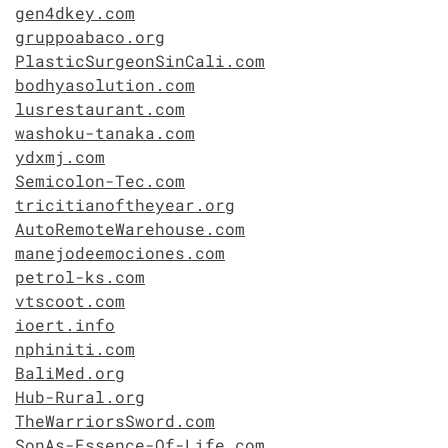
gen4dkey.com
gruppoabaco.org
PlasticSurgeonSinCali.com
bodhyasolution.com
lusrestaurant.com
washoku-tanaka.com
ydxmj.com
Semicolon-Tec.com
tricitianoftheyear.org
AutoRemoteWarehouse.com
manejodeemociones.com
petrol-ks.com
vtscoot.com
ioert.info
nphiniti.com
BaliMed.org
Hub-Rural.org
TheWarriorsSword.com
SonAs-Essence-Of-Life.com