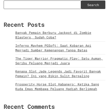
Search
Recent Posts
Banyak Pemain Berburu Jackpot di Zombie
Blasters, Sudah Coba?
Inferno Mayhem PGSoft: Saat Kobaran Api
Menjadi Sumber Kemenangan Tanpa Batas
The Tiger Warrior Pragmatic Play: Satu Auman,
Seribu Peluang Menjadi Juara
Kenapa Slot Jade Legends Jadi Favorit Banyak
Pemain? Ini yang Bikin Sulit Berpaling
Prosperity Horse Slot Habanero: Ketika Sang
Kuda Emas Membawa Peluang Hadiah Berlimpah
Recent Comments