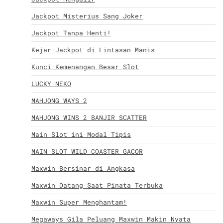
Jackpot Misterius Sang Joker
Jackpot Tanpa Henti!
Kejar Jackpot di Lintasan Manis
Kunci Kemenangan Besar Slot
LUCKY NEKO
MAHJONG WAYS 2
MAHJONG WINS 2 BANJIR SCATTER
Main Slot ini Modal Tipis
MAIN SLOT WILD COASTER GACOR
Maxwin Bersinar di Angkasa
Maxwin Datang Saat Pinata Terbuka
Maxwin Super Menghantam!
Megaways Gila Peluang Maxwin Makin Nyata