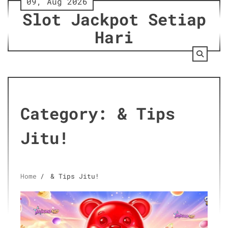
09, Aug 2026
Skip
Slot Jackpot Setiap
to
content
Hari
Category:
& Tips
Jitu!
Home
& Tips Jitu!