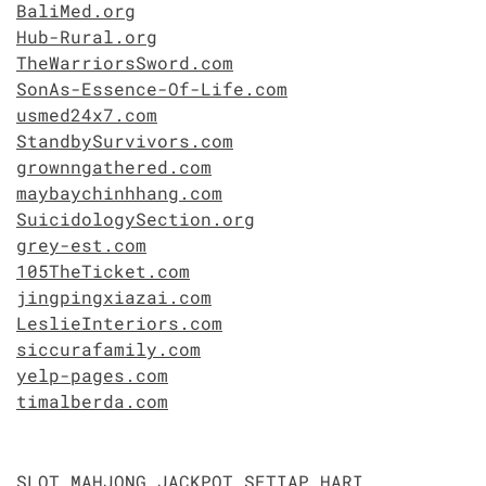
BaliMed.org
Hub-Rural.org
TheWarriorsSword.com
SonAs-Essence-Of-Life.com
usmed24x7.com
StandbySurvivors.com
grownngathered.com
maybaychinhhang.com
SuicidologySection.org
grey-est.com
105TheTicket.com
jingpingxiazai.com
LeslieInteriors.com
siccurafamily.com
yelp-pages.com
timalberda.com
SLOT MAHJONG JACKPOT SETIAP HARI