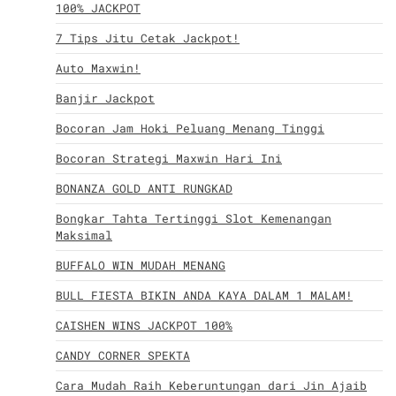
100% JACKPOT
7 Tips Jitu Cetak Jackpot!
Auto Maxwin!
Banjir Jackpot
Bocoran Jam Hoki Peluang Menang Tinggi
Bocoran Strategi Maxwin Hari Ini
BONANZA GOLD ANTI RUNGKAD
Bongkar Tahta Tertinggi Slot Kemenangan
Maksimal
BUFFALO WIN MUDAH MENANG
BULL FIESTA BIKIN ANDA KAYA DALAM 1 MALAM!
CAISHEN WINS JACKPOT 100%
CANDY CORNER SPEKTA
Cara Mudah Raih Keberuntungan dari Jin Ajaib