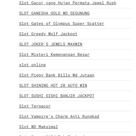
Slot Gacor yang Hujan Permata Jewel Rush
SLOT GANESHA GOLD WD SEGUNUNG
Slot Gates of Olympus Super Scatter
Slot Greedy Wolf Jackpot
SLOT JOKER'S JEWELS MAXWIN
Slot Misteri Kemenangan Besar
slot online
Slot Piggy Bank Bills Wd Jutaan
SLOT SHINING HOT 20 AUTO WIN
SLOT SUSHI OISHI BANJIR JACKPOT
Slot Tergacor
Slot Vampire's Charm Anti Rungkad
Slot WD Maksimal