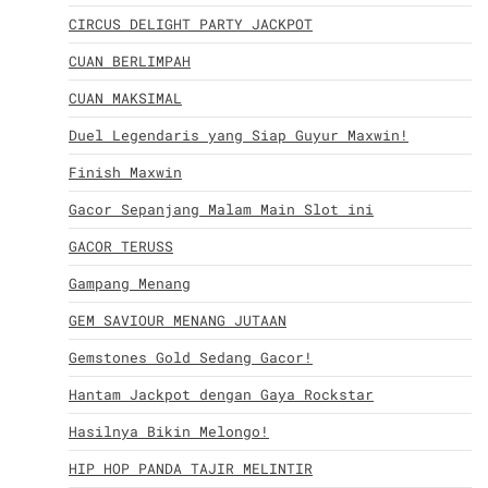
CIRCUS DELIGHT PARTY JACKPOT
CUAN BERLIMPAH
CUAN MAKSIMAL
Duel Legendaris yang Siap Guyur Maxwin!
Finish Maxwin
Gacor Sepanjang Malam Main Slot ini
GACOR TERUSS
Gampang Menang
GEM SAVIOUR MENANG JUTAAN
Gemstones Gold Sedang Gacor!
Hantam Jackpot dengan Gaya Rockstar
Hasilnya Bikin Melongo!
HIP HOP PANDA TAJIR MELINTIR