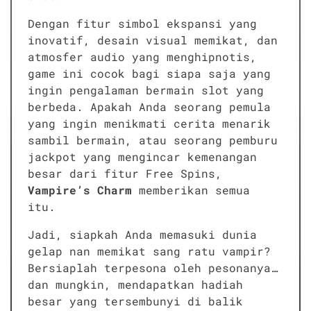
Dengan fitur simbol ekspansi yang
inovatif, desain visual memikat, dan
atmosfer audio yang menghipnotis,
game ini cocok bagi siapa saja yang
ingin pengalaman bermain slot yang
berbeda. Apakah Anda seorang pemula
yang ingin menikmati cerita menarik
sambil bermain, atau seorang pemburu
jackpot yang mengincar kemenangan
besar dari fitur Free Spins,
Vampire’s Charm
memberikan semua
itu.
Jadi, siapkah Anda memasuki dunia
gelap nan memikat sang ratu vampir?
Bersiaplah terpesona oleh pesonanya…
dan mungkin, mendapatkan hadiah
besar yang tersembunyi di balik