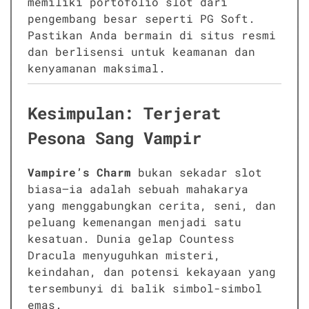
memiliki portofolio slot dari
pengembang besar seperti PG Soft.
Pastikan Anda bermain di situs resmi
dan berlisensi untuk keamanan dan
kenyamanan maksimal.
Kesimpulan: Terjerat
Pesona Sang Vampir
Vampire’s Charm
bukan sekadar slot
biasa—ia adalah sebuah mahakarya
yang menggabungkan cerita, seni, dan
peluang kemenangan menjadi satu
kesatuan. Dunia gelap Countess
Dracula menyuguhkan misteri,
keindahan, dan potensi kekayaan yang
tersembunyi di balik simbol-simbol
emas.