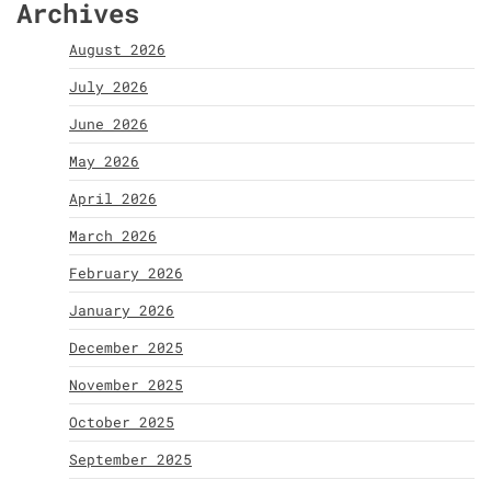
Archives
August 2026
July 2026
June 2026
May 2026
April 2026
March 2026
February 2026
January 2026
December 2025
November 2025
October 2025
September 2025