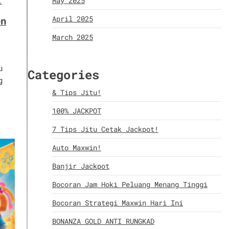
May 2025
I
April 2025
en
March 2025
u
Categories
g
& Tips Jitu!
100% JACKPOT
7 Tips Jitu Cetak Jackpot!
Auto Maxwin!
Banjir Jackpot
Bocoran Jam Hoki Peluang Menang Tinggi
Bocoran Strategi Maxwin Hari Ini
BONANZA GOLD ANTI RUNGKAD