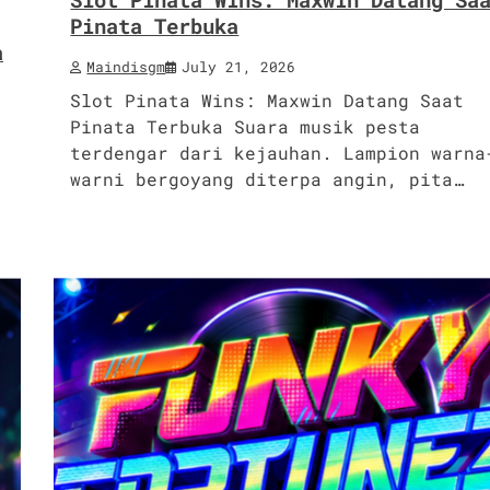
Pinata Terbuka
a
Maindisgm
July 21, 2026
Slot Pinata Wins: Maxwin Datang Saat
Pinata Terbuka Suara musik pesta
terdengar dari kejauhan. Lampion warna
warni bergoyang diterpa angin, pita…