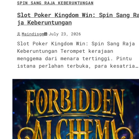
SPIN SANG RAJA KEBERUNTUNGAN
Slot Poker Kingdom Win: Spin Sang R
ja Keberuntungan
Maindisgm
July 23, 2026
Slot Poker Kingdom Win: Spin Sang Raja
Keberuntungan Terompet kerajaan
menggema dari menara tertinggi. Pintu
istana perlahan terbuka, para kesatria…