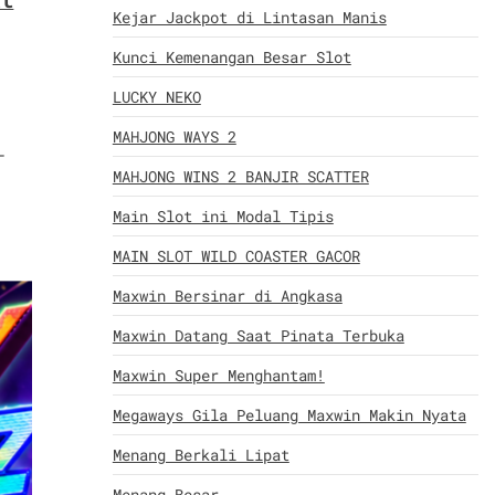
Kejar Jackpot di Lintasan Manis
Kunci Kemenangan Besar Slot
LUCKY NEKO
MAHJONG WAYS 2
-
MAHJONG WINS 2 BANJIR SCATTER
Main Slot ini Modal Tipis
MAIN SLOT WILD COASTER GACOR
Maxwin Bersinar di Angkasa
Maxwin Datang Saat Pinata Terbuka
Maxwin Super Menghantam!
Megaways Gila Peluang Maxwin Makin Nyata
Menang Berkali Lipat
Menang Besar