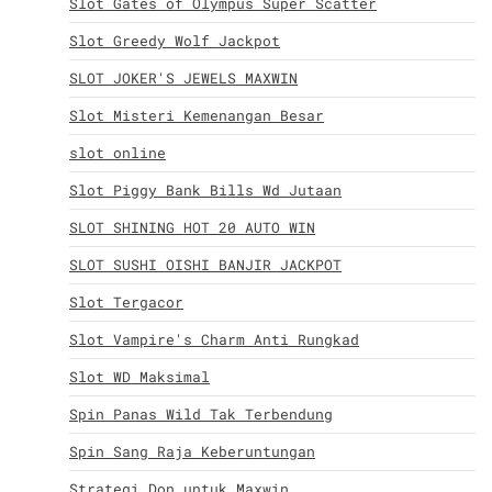
Slot Gates of Olympus Super Scatter
Slot Greedy Wolf Jackpot
SLOT JOKER'S JEWELS MAXWIN
Slot Misteri Kemenangan Besar
slot online
Slot Piggy Bank Bills Wd Jutaan
SLOT SHINING HOT 20 AUTO WIN
SLOT SUSHI OISHI BANJIR JACKPOT
Slot Tergacor
Slot Vampire's Charm Anti Rungkad
Slot WD Maksimal
Spin Panas Wild Tak Terbendung
Spin Sang Raja Keberuntungan
Strategi Don untuk Maxwin