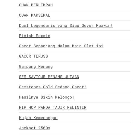
CUAN BERLIMPAH
CUAN MAKSIMAL
Duel Legendaris yang Siap Guyur Maxwin!
Finish Maxwin
Gacor Sepanjang Malam Main Slot ini
GACOR TERUSS
Gampang Menang
GEM SAVIOUR MENANG JUTAAN
Gemstones Gold Sedang Gacor!
Hasilnya Bikin Melongo!
HIP HOP PANDA TAJIR MELINTIR
Hujan Kemenangan
Jackpot 2500x