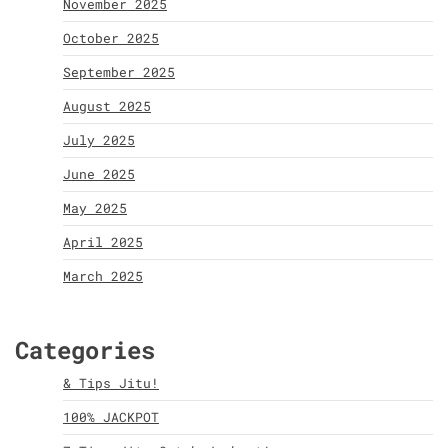
November 2025
October 2025
September 2025
August 2025
July 2025
June 2025
May 2025
April 2025
March 2025
Categories
& Tips Jitu!
100% JACKPOT