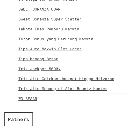
SWEET BONANZA CUAN
Sweet Bonanza Super Scatter
Takhta Emas Pemburu Maxwin
Teror Bonus yang Berujung Maxwin
Tips Auto Maxwin Slot Gacor
Tips Menang Besar
Trik Jackpot 5000x
Trik Jitu Cairkan Jackpot Hingga Milyaran
Trik Jitu Menang di Slot Bounty Hunter
WD BESAR
Patners