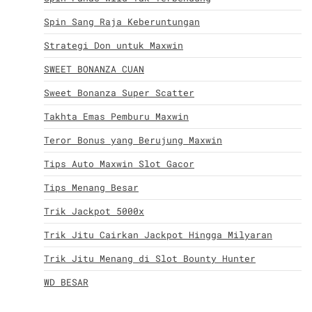
Spin Sang Raja Keberuntungan
Strategi Don untuk Maxwin
SWEET BONANZA CUAN
Sweet Bonanza Super Scatter
Takhta Emas Pemburu Maxwin
Teror Bonus yang Berujung Maxwin
Tips Auto Maxwin Slot Gacor
Tips Menang Besar
Trik Jackpot 5000x
Trik Jitu Cairkan Jackpot Hingga Milyaran
Trik Jitu Menang di Slot Bounty Hunter
WD BESAR