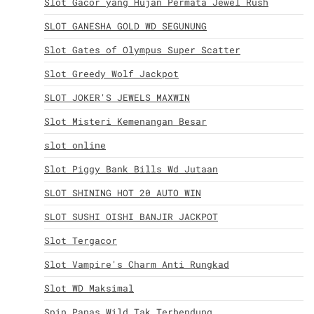
Slot Gacor yang Hujan Permata Jewel Rush
SLOT GANESHA GOLD WD SEGUNUNG
Slot Gates of Olympus Super Scatter
Slot Greedy Wolf Jackpot
SLOT JOKER'S JEWELS MAXWIN
Slot Misteri Kemenangan Besar
slot online
Slot Piggy Bank Bills Wd Jutaan
SLOT SHINING HOT 20 AUTO WIN
SLOT SUSHI OISHI BANJIR JACKPOT
Slot Tergacor
Slot Vampire's Charm Anti Rungkad
Slot WD Maksimal
Spin Panas Wild Tak Terbendung