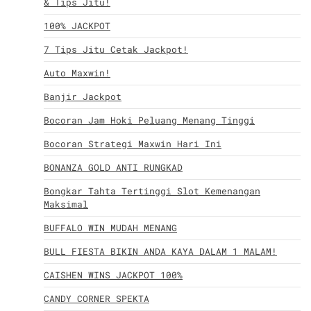
& Tips Jitu!
100% JACKPOT
7 Tips Jitu Cetak Jackpot!
Auto Maxwin!
Banjir Jackpot
Bocoran Jam Hoki Peluang Menang Tinggi
Bocoran Strategi Maxwin Hari Ini
BONANZA GOLD ANTI RUNGKAD
Bongkar Tahta Tertinggi Slot Kemenangan
Maksimal
BUFFALO WIN MUDAH MENANG
BULL FIESTA BIKIN ANDA KAYA DALAM 1 MALAM!
CAISHEN WINS JACKPOT 100%
CANDY CORNER SPEKTA