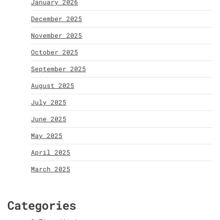
January 2026
December 2025
November 2025
October 2025
September 2025
August 2025
July 2025
June 2025
May 2025
April 2025
March 2025
Categories