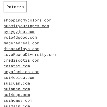
Patners
shoppingmycolors.com
submityourtapes.com
syzygyjob.com
yolo4dgood.com
mager4dreal.com
dinas4dlays.com
LovePeaceDiversity.com
crediscotia.com
catatax.com
anyafashion.com
sui4dblue.com
suicuan.com
suiaman.com
sui4dgo.com
suihomes.com
suimain.com