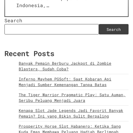
Indonesia,…
Search
Search
Recent Posts
Banyak Pemain Berburu Jackpot di Zombie
Blasters, Sudah Coba?
Inferno Mayhem PGSoft: Saat Kobaran Api
Menjadi Sumber Kemenangan Tanpa Batas
The Tiger Warrior Pragmatic Play: Satu Auman,
Seribu Peluang Menjadi Juara
Kenapa Slot Jade Legends Jadi Favorit Banyak
Pemain? Ini yang Bikin Sulit Berpaling
Prosperity Horse Slot Habanero: Ketika Sang
Kuda Emas Membawa Peluang Hadiah Berlimpah