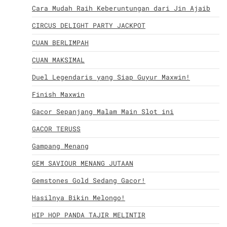
Cara Mudah Raih Keberuntungan dari Jin Ajaib
CIRCUS DELIGHT PARTY JACKPOT
CUAN BERLIMPAH
CUAN MAKSIMAL
Duel Legendaris yang Siap Guyur Maxwin!
Finish Maxwin
Gacor Sepanjang Malam Main Slot ini
GACOR TERUSS
Gampang Menang
GEM SAVIOUR MENANG JUTAAN
Gemstones Gold Sedang Gacor!
Hasilnya Bikin Melongo!
HIP HOP PANDA TAJIR MELINTIR