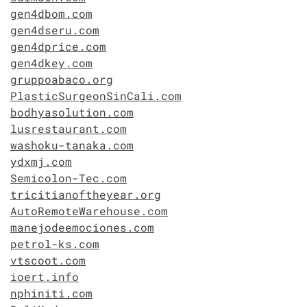
gen4dbom.com
gen4dseru.com
gen4dprice.com
gen4dkey.com
gruppoabaco.org
PlasticSurgeonSinCali.com
bodhyasolution.com
lusrestaurant.com
washoku-tanaka.com
ydxmj.com
Semicolon-Tec.com
tricitianoftheyear.org
AutoRemoteWarehouse.com
manejodeemociones.com
petrol-ks.com
vtscoot.com
ioert.info
nphiniti.com