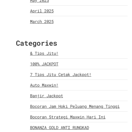
May 2025
April 2025
March 2025
Categories
& Tips Jitu!
100% JACKPOT
7 Tips Jitu Cetak Jackpot!
Auto Maxwin!
Banjir Jackpot
Bocoran Jam Hoki Peluang Menang Tinggi
Bocoran Strategi Maxwin Hari Ini
BONANZA GOLD ANTI RUNGKAD