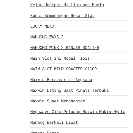
Kejar Jackpot di Lintasan Manis
Kunci Kemenangan Besar Slot
LUCKY NEKO
MAHJONG WAYS 2
MAHJONG WINS 2 BANJIR SCATTER
Main Slot ini Modal Tipis
MAIN SLOT WILD COASTER GACOR
Maxwin Bersinar di Angkasa
Maxwin Datang Saat Pinata Terbuka
Maxwin Super Menghantam!
Megaways Gila Peluang Maxwin Makin Nyata
Menang Berkali Lipat
Menang Besar