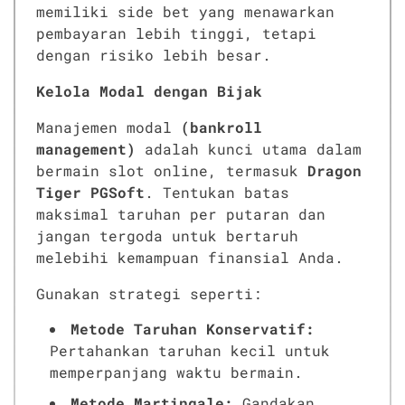
memiliki side bet yang menawarkan
pembayaran lebih tinggi, tetapi
dengan risiko lebih besar.
Kelola Modal dengan Bijak
Manajemen modal
(bankroll
management)
adalah kunci utama dalam
bermain slot online, termasuk
Dragon
Tiger PGSoft
. Tentukan batas
maksimal taruhan per putaran dan
jangan tergoda untuk bertaruh
melebihi kemampuan finansial Anda.
Gunakan strategi seperti:
Metode Taruhan Konservatif:
Pertahankan taruhan kecil untuk
memperpanjang waktu bermain.
Metode Martingale:
Gandakan