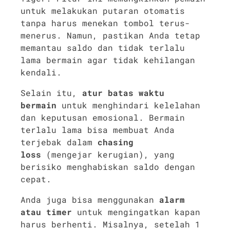
untuk melakukan putaran otomatis
tanpa harus menekan tombol terus-
menerus. Namun, pastikan Anda tetap
memantau saldo dan tidak terlalu
lama bermain agar tidak kehilangan
kendali.
Selain itu,
atur batas waktu
bermain
untuk menghindari kelelahan
dan keputusan emosional. Bermain
terlalu lama bisa membuat Anda
terjebak dalam
chasing
loss
(mengejar kerugian), yang
berisiko menghabiskan saldo dengan
cepat.
Anda juga bisa menggunakan
alarm
atau timer
untuk mengingatkan kapan
harus berhenti. Misalnya, setelah 1