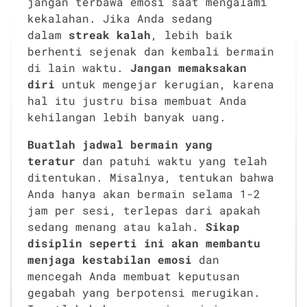
jangan terbawa emosi saat mengalami
kekalahan. Jika Anda sedang
dalam
streak kalah
, lebih baik
berhenti sejenak dan kembali bermain
di lain waktu.
Jangan memaksakan
diri
untuk mengejar kerugian, karena
hal itu justru bisa membuat Anda
kehilangan lebih banyak uang.
Buatlah jadwal bermain yang
teratur
dan patuhi waktu yang telah
ditentukan. Misalnya, tentukan bahwa
Anda hanya akan bermain selama 1-2
jam per sesi, terlepas dari apakah
sedang menang atau kalah.
Sikap
disiplin seperti ini akan membantu
menjaga kestabilan emosi
dan
mencegah Anda membuat keputusan
gegabah yang berpotensi merugikan.