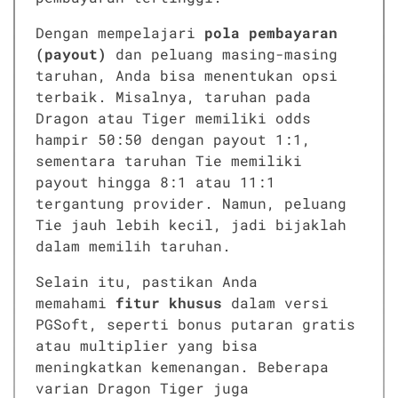
Dengan mempelajari
pola pembayaran
(payout)
dan peluang masing-masing
taruhan, Anda bisa menentukan opsi
terbaik. Misalnya, taruhan pada
Dragon atau Tiger memiliki odds
hampir 50:50 dengan payout 1:1,
sementara taruhan Tie memiliki
payout hingga 8:1 atau 11:1
tergantung provider. Namun, peluang
Tie jauh lebih kecil, jadi bijaklah
dalam memilih taruhan.
Selain itu, pastikan Anda
memahami
fitur khusus
dalam versi
PGSoft, seperti bonus putaran gratis
atau multiplier yang bisa
meningkatkan kemenangan. Beberapa
varian Dragon Tiger juga