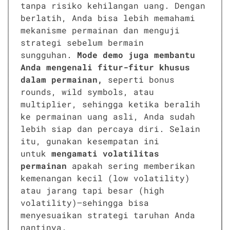
tanpa risiko kehilangan uang. Dengan
berlatih, Anda bisa lebih memahami
mekanisme permainan dan menguji
strategi sebelum bermain
sungguhan.
Mode demo juga membantu
Anda mengenali fitur-fitur khusus
dalam permainan,
seperti bonus
rounds, wild symbols, atau
multiplier, sehingga ketika beralih
ke permainan uang asli, Anda sudah
lebih siap dan percaya diri. Selain
itu, gunakan kesempatan ini
untuk
mengamati volatilitas
permainan
apakah sering memberikan
kemenangan kecil (low volatility)
atau jarang tapi besar (high
volatility)—sehingga bisa
menyesuaikan strategi taruhan Anda
nantinya.