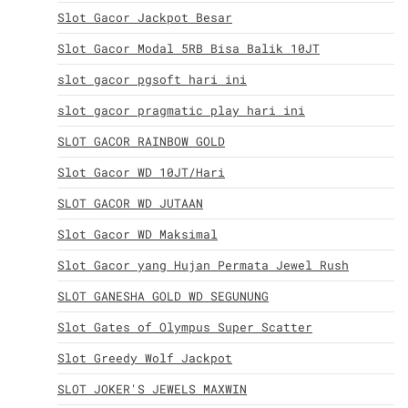
Slot Gacor Jackpot Besar
Slot Gacor Modal 5RB Bisa Balik 10JT
slot gacor pgsoft hari ini
slot gacor pragmatic play hari ini
SLOT GACOR RAINBOW GOLD
Slot Gacor WD 10JT/Hari
SLOT GACOR WD JUTAAN
Slot Gacor WD Maksimal
Slot Gacor yang Hujan Permata Jewel Rush
SLOT GANESHA GOLD WD SEGUNUNG
Slot Gates of Olympus Super Scatter
Slot Greedy Wolf Jackpot
SLOT JOKER'S JEWELS MAXWIN