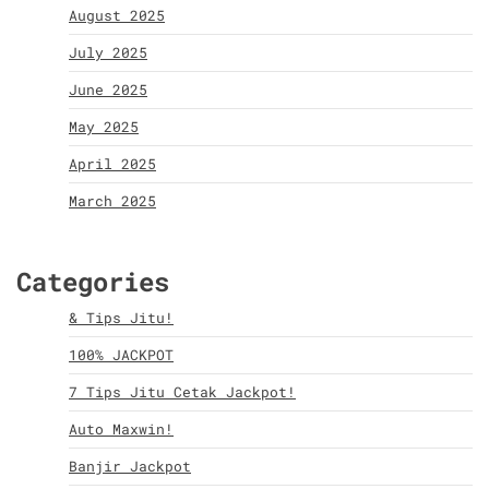
August 2025
July 2025
June 2025
May 2025
April 2025
March 2025
Categories
& Tips Jitu!
100% JACKPOT
7 Tips Jitu Cetak Jackpot!
Auto Maxwin!
Banjir Jackpot