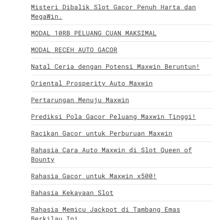
Misteri Dibalik Slot Gacor Penuh Harta dan
MegaWin.
MODAL 10RB PELUANG CUAN MAKSIMAL
MODAL RECEH AUTO GACOR
Natal Ceria dengan Potensi Maxwin Beruntun!
Oriental Prosperity Auto Maxwin
Pertarungan Menuju Maxwin
Prediksi Pola Gacor Peluang Maxwin Tinggi!
Racikan Gacor untuk Perburuan Maxwin
Rahasia Cara Auto Maxwin di Slot Queen of
Bounty
Rahasia Gacor untuk Maxwin x500!
Rahasia Kekayaan Slot
Rahasia Memicu Jackpot di Tambang Emas
Berkilau Ini