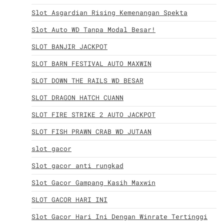
Slot Asgardian Rising Kemenangan Spekta
Slot Auto WD Tanpa Modal Besar!
SLOT BANJIR JACKPOT
SLOT BARN FESTIVAL AUTO MAXWIN
SLOT DOWN THE RAILS WD BESAR
SLOT DRAGON HATCH CUANN
SLOT FIRE STRIKE 2 AUTO JACKPOT
SLOT FISH PRAWN CRAB WD JUTAAN
slot gacor
Slot gacor anti rungkad
Slot Gacor Gampang Kasih Maxwin
SLOT GACOR HARI INI
Slot Gacor Hari Ini Dengan Winrate Tertinggi