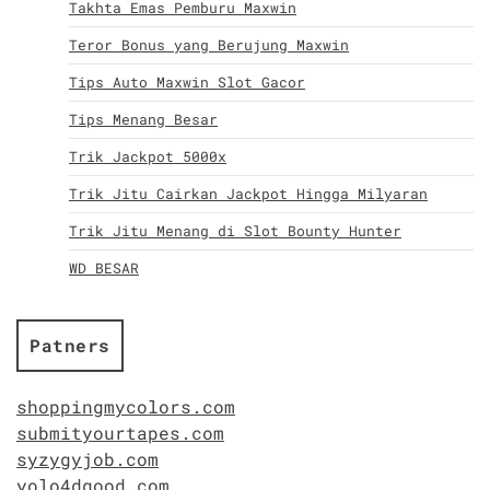
Takhta Emas Pemburu Maxwin
Teror Bonus yang Berujung Maxwin
Tips Auto Maxwin Slot Gacor
Tips Menang Besar
Trik Jackpot 5000x
Trik Jitu Cairkan Jackpot Hingga Milyaran
Trik Jitu Menang di Slot Bounty Hunter
WD BESAR
Patners
shoppingmycolors.com
submityourtapes.com
syzygyjob.com
yolo4dgood.com