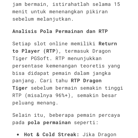
jam bermain, istirahatlah selama 15
menit untuk menenangkan pikiran
sebelum melanjutkan.
Analisis Pola Permainan dan RTP
Setiap slot online memiliki
Return
to Player (RTP
), termasuk Dragon
Tiger PGSoft. RTP menunjukkan
persentase kemenangan teoretis yang
bisa didapat pemain dalam jangka
panjang. Cari tahu
RTP Dragon
Tiger
sebelum bermain semakin tinggi
RTP (misalnya 96%+), semakin besar
peluang menang.
Selain itu, beberapa pemain percaya
pada
pola permainan
seperti:
Hot & Cold Streak:
Jika Dragon