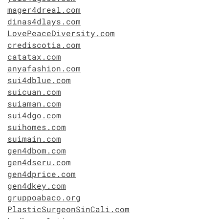
mager4dreal.com
dinas4dlays.com
LovePeaceDiversity.com
crediscotia.com
catatax.com
anyafashion.com
sui4dblue.com
suicuan.com
suiaman.com
sui4dgo.com
suihomes.com
suimain.com
gen4dbom.com
gen4dseru.com
gen4dprice.com
gen4dkey.com
gruppoabaco.org
PlasticSurgeonSinCali.com