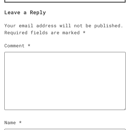
Leave a Reply
Your email address will not be published.
Required fields are marked
*
Comment
*
Name
*