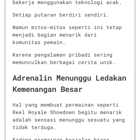
bekerja menggunakan teknologi acak.
Setiap putaran berdiri sendiri.
Namun mitos-mitos seperti ini tetap
menjadi bagian menarik dari
komunitas pemain.
Karena pengalaman pribadi sering
memunculkan berbagai cerita unik.
Adrenalin Menunggu Ledakan
Kemenangan Besar
Hal yang membuat permainan seperti
Reel Royale Showdown begitu menarik
adalah sensasi menunggu sesuatu yang
tidak terduga.
Kadang permainan berjalan biasa.