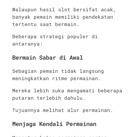
Walaupun hasil slot bersifat acak,
banyak pemain memiliki pendekatan
tertentu saat bermain.
Beberapa strategi populer di
antaranya:
Bermain Sabar di Awal
Sebagian pemain tidak langsung
meningkatkan ritme permainan.
Mereka lebih suka mengamati beberapa
putaran terlebih dahulu.
Tujuannya melihat alur permainan.
Menjaga Kendali Permainan