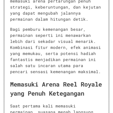
memasuki arena pertarungan penuh
strategi, keberuntungan, dan kejutan
yang dapat mengubah jalannya
permainan dalam hitungan detik.
Bagi pemburu kemenangan besar,
permainan seperti ini menawarkan
lebih dari sekadar visual menarik.
Kombinasi fitur modern, efek animasi
yang memukau, serta potensi hadiah
fantastis menjadikan permainan ini
salah satu incaran utama para
pencari sensasi kemenangan maksimal.
Memasuki Arena Reel Royale
yang Penuh Ketegangan
Saat pertama kali memasuki
permainan, suasana megah langsung