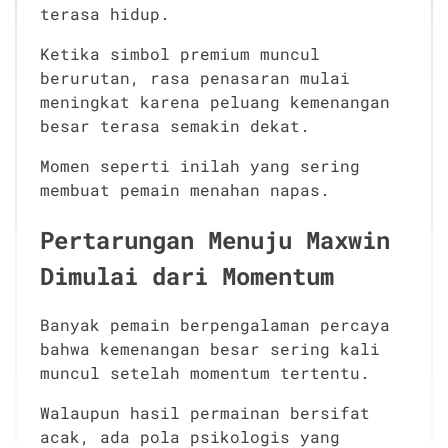
terasa hidup.
Ketika simbol premium muncul
berurutan, rasa penasaran mulai
meningkat karena peluang kemenangan
besar terasa semakin dekat.
Momen seperti inilah yang sering
membuat pemain menahan napas.
Pertarungan Menuju Maxwin
Dimulai dari Momentum
Banyak pemain berpengalaman percaya
bahwa kemenangan besar sering kali
muncul setelah momentum tertentu.
Walaupun hasil permainan bersifat
acak, ada pola psikologis yang