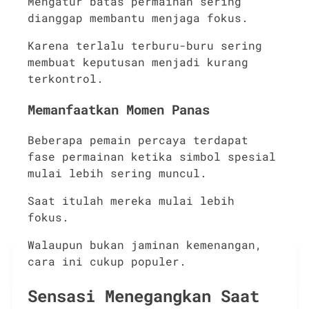
Mengatur batas permainan sering
dianggap membantu menjaga fokus.
Karena terlalu terburu-buru sering
membuat keputusan menjadi kurang
terkontrol.
Memanfaatkan Momen Panas
Beberapa pemain percaya terdapat
fase permainan ketika simbol spesial
mulai lebih sering muncul.
Saat itulah mereka mulai lebih
fokus.
Walaupun bukan jaminan kemenangan,
cara ini cukup populer.
Sensasi Menegangkan Saat