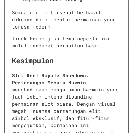
Semua elemen tersebut berhasil
dikemas dalam bentuk permainan yang
terasa modern.
Tidak heran jika tema seperti ini
mulai mendapat perhatian besar.
Kesimpulan
Slot Reel Royale Showdown:
Pertarungan Menuju Maxwin
menghadirkan pengalaman bermain yang
jauh lebih intens dibanding
permainan slot biasa. Dengan visual
megah, nuansa pertarungan elit,
simbol eksklusif, dan fitur-fitur
mengejutkan, permainan ini
menawarkan kombinasi hiburan serta