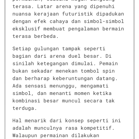
terasa. Latar arena yang dipenuhi
nuansa kerajaan futuristik dipadukan
dengan efek cahaya dan simbol-simbol
eksklusif membuat pengalaman bermain
terasa berbeda.
Setiap gulungan tampak seperti
bagian dari arena duel besar. Di
sinilah ketegangan dimulai. Pemain
bukan sekadar menekan tombol spin
dan berharap keberuntungan datang.
Ada sensasi menunggu, mengamati
simbol, dan menanti momen ketika
kombinasi besar muncul secara tak
terduga.
Hal menarik dari konsep seperti ini
adalah munculnya rasa kompetitif.
Walaupun permainan dilakukan