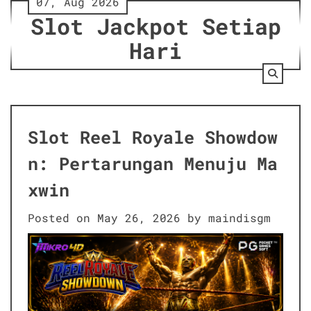
07, Aug 2026
Skip
Slot Jackpot Setiap
to
content
Hari
Slot Reel Royale Showdow
n: Pertarungan Menuju Ma
xwin
Posted on
May 26, 2026
by
maindisgm