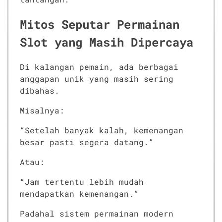
Mitos Seputar Permainan
Slot yang Masih Dipercaya
Di kalangan pemain, ada berbagai
anggapan unik yang masih sering
dibahas.
Misalnya:
“Setelah banyak kalah, kemenangan
besar pasti segera datang.”
Atau:
“Jam tertentu lebih mudah
mendapatkan kemenangan.”
Padahal sistem permainan modern