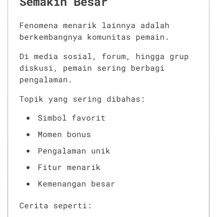
Semakin Besar
Fenomena menarik lainnya adalah
berkembangnya komunitas pemain.
Di media sosial, forum, hingga grup
diskusi, pemain sering berbagi
pengalaman.
Topik yang sering dibahas:
Simbol favorit
Momen bonus
Pengalaman unik
Fitur menarik
Kemenangan besar
Cerita seperti: