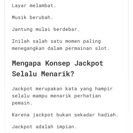
Layar melambat.
Musik berubah.
Jantung mulai berdebar.
Inilah salah satu momen paling
menegangkan dalam permainan slot.
Mengapa Konsep Jackpot
Selalu Menarik?
Jackpot merupakan kata yang hampir
selalu mampu menarik perhatian
pemain.
Karena jackpot bukan sekadar hadiah.
Jackpot adalah impian.