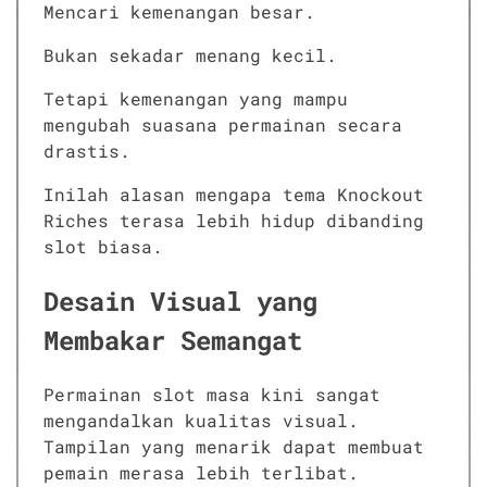
Mencari kemenangan besar.
Bukan sekadar menang kecil.
Tetapi kemenangan yang mampu
mengubah suasana permainan secara
drastis.
Inilah alasan mengapa tema Knockout
Riches terasa lebih hidup dibanding
slot biasa.
Desain Visual yang
Membakar Semangat
Permainan slot masa kini sangat
mengandalkan kualitas visual.
Tampilan yang menarik dapat membuat
pemain merasa lebih terlibat.