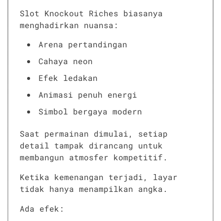
Slot Knockout Riches biasanya
menghadirkan nuansa:
Arena pertandingan
Cahaya neon
Efek ledakan
Animasi penuh energi
Simbol bergaya modern
Saat permainan dimulai, setiap
detail tampak dirancang untuk
membangun atmosfer kompetitif.
Ketika kemenangan terjadi, layar
tidak hanya menampilkan angka.
Ada efek: