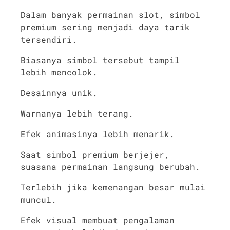
Dalam banyak permainan slot, simbol
premium sering menjadi daya tarik
tersendiri.
Biasanya simbol tersebut tampil
lebih mencolok.
Desainnya unik.
Warnanya lebih terang.
Efek animasinya lebih menarik.
Saat simbol premium berjejer,
suasana permainan langsung berubah.
Terlebih jika kemenangan besar mulai
muncul.
Efek visual membuat pengalaman