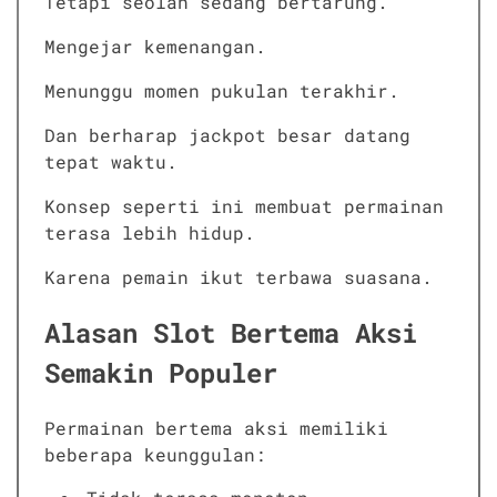
Tetapi seolah sedang bertarung.
Mengejar kemenangan.
Menunggu momen pukulan terakhir.
Dan berharap jackpot besar datang
tepat waktu.
Konsep seperti ini membuat permainan
terasa lebih hidup.
Karena pemain ikut terbawa suasana.
Alasan Slot Bertema Aksi
Semakin Populer
Permainan bertema aksi memiliki
beberapa keunggulan: