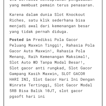
yang membuat pemain terus penasaran.
Karena dalam dunia Slot Knockout
Riches, satu klik sederhana bisa
menjadi awal dari kemenangan besar
yang tidak pernah diduga.
Posted in
Prediksi Pola Gacor
Peluang Maxwin Tinggi!
,
Rahasia Pola
Gacor Auto Maxwin!
,
Rahasia Pola
Menang
,
Raih Kemenangan Maksimal!
,
Slot Auto WD Tanpa Modal Besar!
,
Slot gacor anti rungkad
,
Slot Gacor
Gampang Kasih Maxwin
,
SLOT GACOR
HARI INI
,
Slot Gacor Hari Ini Dengan
Winrate Tertinggi
,
Slot Gacor Modal
5RB Bisa Balik 10JT
,
slot gacor
pgsoft hari ini