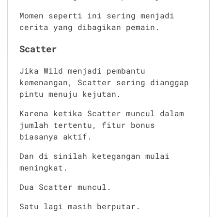
Momen seperti ini sering menjadi
cerita yang dibagikan pemain.
Scatter
Jika Wild menjadi pembantu
kemenangan, Scatter sering dianggap
pintu menuju kejutan.
Karena ketika Scatter muncul dalam
jumlah tertentu, fitur bonus
biasanya aktif.
Dan di sinilah ketegangan mulai
meningkat.
Dua Scatter muncul.
Satu lagi masih berputar.