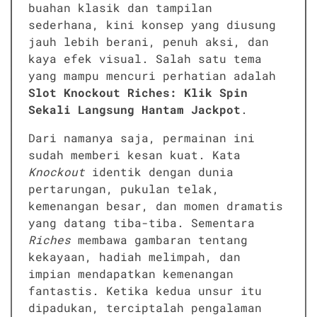
buahan klasik dan tampilan
sederhana, kini konsep yang diusung
jauh lebih berani, penuh aksi, dan
kaya efek visual. Salah satu tema
yang mampu mencuri perhatian adalah
Slot Knockout Riches: Klik Spin
Sekali Langsung Hantam Jackpot
.
Dari namanya saja, permainan ini
sudah memberi kesan kuat. Kata
Knockout
identik dengan dunia
pertarungan, pukulan telak,
kemenangan besar, dan momen dramatis
yang datang tiba-tiba. Sementara
Riches
membawa gambaran tentang
kekayaan, hadiah melimpah, dan
impian mendapatkan kemenangan
fantastis. Ketika kedua unsur itu
dipadukan, terciptalah pengalaman