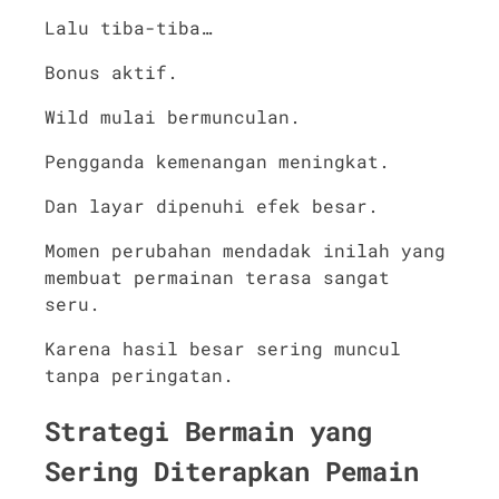
Lalu tiba-tiba…
Bonus aktif.
Wild mulai bermunculan.
Pengganda kemenangan meningkat.
Dan layar dipenuhi efek besar.
Momen perubahan mendadak inilah yang
membuat permainan terasa sangat
seru.
Karena hasil besar sering muncul
tanpa peringatan.
Strategi Bermain yang
Sering Diterapkan Pemain