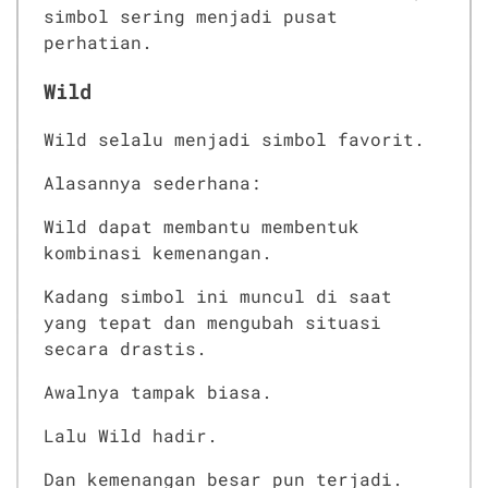
simbol sering menjadi pusat
perhatian.
Wild
Wild selalu menjadi simbol favorit.
Alasannya sederhana:
Wild dapat membantu membentuk
kombinasi kemenangan.
Kadang simbol ini muncul di saat
yang tepat dan mengubah situasi
secara drastis.
Awalnya tampak biasa.
Lalu Wild hadir.
Dan kemenangan besar pun terjadi.