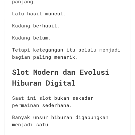
panjang.
Lalu hasil muncul.
Kadang berhasil.
Kadang belum.
Tetapi ketegangan itu selalu menjadi
bagian paling menarik.
Slot Modern dan Evolusi
Hiburan Digital
Saat ini slot bukan sekadar
permainan sederhana.
Banyak unsur hiburan digabungkan
menjadi satu.