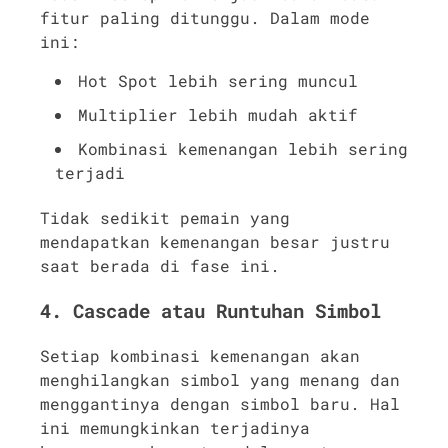
fitur paling ditunggu. Dalam mode
ini:
Hot Spot lebih sering muncul
Multiplier lebih mudah aktif
Kombinasi kemenangan lebih sering
terjadi
Tidak sedikit pemain yang
mendapatkan kemenangan besar justru
saat berada di fase ini.
4. Cascade atau Runtuhan Simbol
Setiap kombinasi kemenangan akan
menghilangkan simbol yang menang dan
menggantinya dengan simbol baru. Hal
ini memungkinkan terjadinya