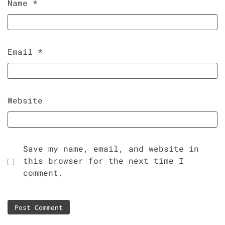
Name
*
Email
*
Website
Save my name, email, and website in
this browser for the next time I
comment.