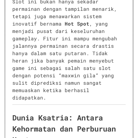
Slot ini bukan hanya sekadar
permainan dengan tampilan menarik,
tetapi juga menawarkan sistem
inovatif bernama
Hot Spot
, yang
menjadi pusat dari keseluruhan
gameplay. Fitur ini mampu mengubah
jalannya permainan secara drastis
hanya dalam satu putaran. Tidak
heran jika banyak pemain menyebut
game ini sebagai salah satu slot
dengan potensi “maxwin gila” yang
sulit diprediksi namun sangat
memuaskan ketika berhasil
didapatkan.
Dunia Ksatria: Antara
Kehormatan dan Perburuan