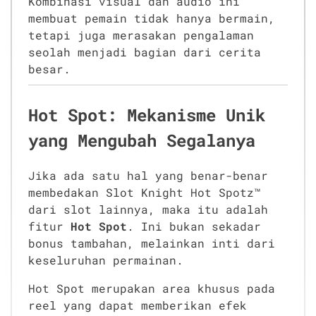
Kombinasi visual dan audio ini
membuat pemain tidak hanya bermain,
tetapi juga merasakan pengalaman
seolah menjadi bagian dari cerita
besar.
Hot Spot: Mekanisme Unik
yang Mengubah Segalanya
Jika ada satu hal yang benar-benar
membedakan Slot Knight Hot Spotz™
dari slot lainnya, maka itu adalah
fitur
Hot Spot
. Ini bukan sekadar
bonus tambahan, melainkan inti dari
keseluruhan permainan.
Hot Spot merupakan area khusus pada
reel yang dapat memberikan efek