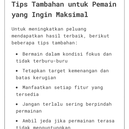
Tips Tambahan untuk Pemain
yang Ingin Maksimal
Untuk meningkatkan peluang
mendapatkan hasil terbaik, berikut
beberapa tips tambahan:
Bermain dalam kondisi fokus dan
tidak terburu-buru
Tetapkan target kemenangan dan
batas kerugian
Manfaatkan setiap fitur yang
tersedia
Jangan terlalu sering berpindah
permainan
Ambil jeda jika permainan terasa
tidak menguntungkan