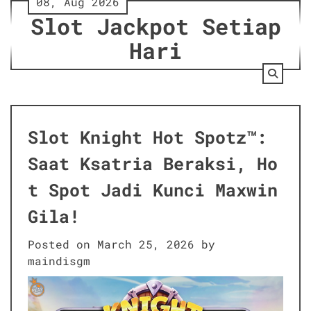
08, Aug 2026
Skip
Slot Jackpot Setiap
to
content
Hari
Slot Knight Hot Spotz™:
Saat Ksatria Beraksi, Ho
t Spot Jadi Kunci Maxwin
Gila!
Posted on
March 25, 2026
by
maindisgm