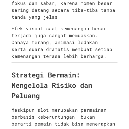
fokus dan sabar, karena momen besar
sering datang secara tiba-tiba tanpa
tanda yang jelas.
Efek visual saat kemenangan besar
terjadi juga sangat memuaskan.
Cahaya terang, animasi ledakan,
serta suara dramatis membuat setiap
kemenangan terasa lebih berharga.
Strategi Bermain:
Mengelola Risiko dan
Peluang
Meskipun slot merupakan permainan
berbasis keberuntungan, bukan
berarti pemain tidak bisa menerapkan