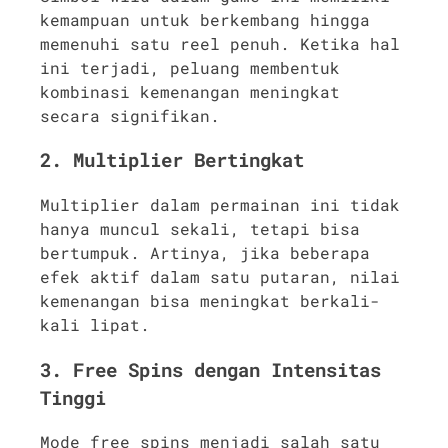
kemampuan untuk berkembang hingga
memenuhi satu reel penuh. Ketika hal
ini terjadi, peluang membentuk
kombinasi kemenangan meningkat
secara signifikan.
2. Multiplier Bertingkat
Multiplier dalam permainan ini tidak
hanya muncul sekali, tetapi bisa
bertumpuk. Artinya, jika beberapa
efek aktif dalam satu putaran, nilai
kemenangan bisa meningkat berkali-
kali lipat.
3. Free Spins dengan Intensitas
Tinggi
Mode free spins menjadi salah satu