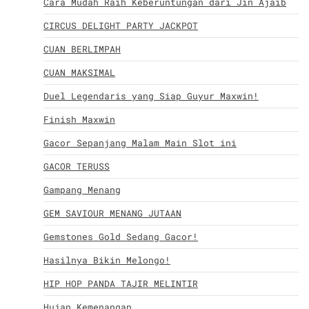
Cara Mudah Raih Keberuntungan dari Jin Ajaib
CIRCUS DELIGHT PARTY JACKPOT
CUAN BERLIMPAH
CUAN MAKSIMAL
Duel Legendaris yang Siap Guyur Maxwin!
Finish Maxwin
Gacor Sepanjang Malam Main Slot ini
GACOR TERUSS
Gampang Menang
GEM SAVIOUR MENANG JUTAAN
Gemstones Gold Sedang Gacor!
Hasilnya Bikin Melongo!
HIP HOP PANDA TAJIR MELINTIR
Hujan Kemenangan