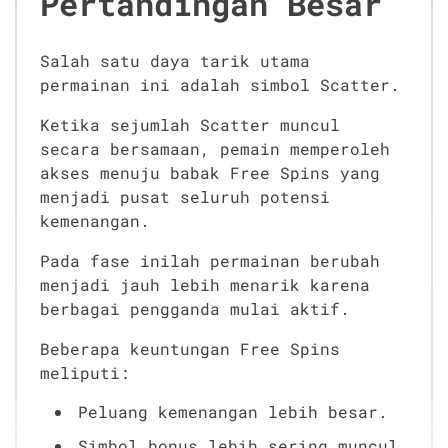
Pertandingan Besar
Salah satu daya tarik utama
permainan ini adalah simbol Scatter.
Ketika sejumlah Scatter muncul
secara bersamaan, pemain memperoleh
akses menuju babak Free Spins yang
menjadi pusat seluruh potensi
kemenangan.
Pada fase inilah permainan berubah
menjadi jauh lebih menarik karena
berbagai pengganda mulai aktif.
Beberapa keuntungan Free Spins
meliputi:
Peluang kemenangan lebih besar.
Simbol bonus lebih sering muncul.