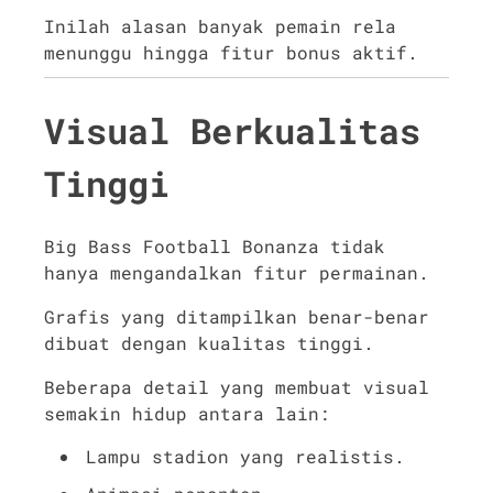
Inilah alasan banyak pemain rela
menunggu hingga fitur bonus aktif.
Visual Berkualitas
Tinggi
Big Bass Football Bonanza tidak
hanya mengandalkan fitur permainan.
Grafis yang ditampilkan benar-benar
dibuat dengan kualitas tinggi.
Beberapa detail yang membuat visual
semakin hidup antara lain:
Lampu stadion yang realistis.