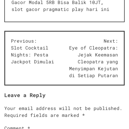
Gacor Modal 5RB Bisa Balik 10JT
,
slot gacor pragmatic play hari ini
Post
Previous:
Next:
Slot Cocktail
Eye of Cleopatra:
navigation
Nights: Pesta
Jejak Keemasan
Jackpot Dimulai
Cleopatra yang
Menyimpan Kejutan
di Setiap Putaran
Leave a Reply
Your email address will not be published.
Required fields are marked
*
Comment
*