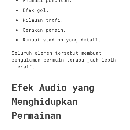
Animasi penonton.
Efek gol.
Kilauan trofi.
Gerakan pemain.
Rumput stadion yang detail.
Seluruh elemen tersebut membuat
pengalaman bermain terasa jauh lebih
imersif.
Efek Audio yang
Menghidupkan
Permainan