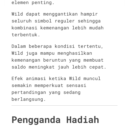
elemen penting.
Wild dapat menggantikan hampir
seluruh simbol reguler sehingga
kombinasi kemenangan lebih mudah
terbentuk.
Dalam beberapa kondisi tertentu,
Wild juga mampu menghasilkan
kemenangan beruntun yang membuat
saldo meningkat jauh lebih cepat.
Efek animasi ketika Wild muncul
semakin memperkuat sensasi
pertandingan yang sedang
berlangsung.
Pengganda Hadiah