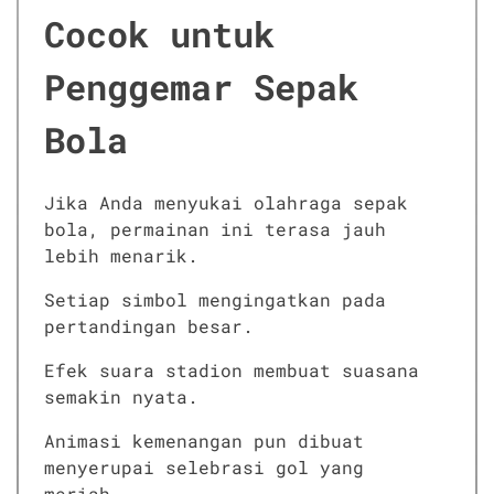
Cocok untuk
Penggemar Sepak
Bola
Jika Anda menyukai olahraga sepak
bola, permainan ini terasa jauh
lebih menarik.
Setiap simbol mengingatkan pada
pertandingan besar.
Efek suara stadion membuat suasana
semakin nyata.
Animasi kemenangan pun dibuat
menyerupai selebrasi gol yang
meriah.