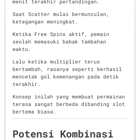
menit terakhir pertandingan.
Saat Scatter mulai bermunculan,
ketegangan meningkat.
Ketika Free Spins aktif, pemain
seolah memasuki babak tambahan
waktu.
Lalu ketika multiplier terus
bertambah, rasanya seperti berhasil
mencetak gol kemenangan pada detik
terakhir.
Konsep inilah yang membuat permainan
terasa sangat berbeda dibanding slot
bertema biasa.
Potensi Kombinasi