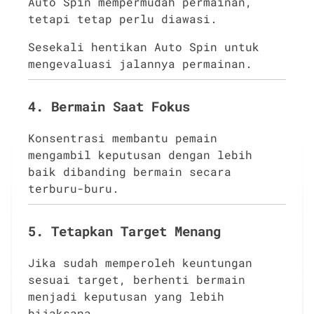
Auto Spin mempermudah permainan,
tetapi tetap perlu diawasi.
Sesekali hentikan Auto Spin untuk
mengevaluasi jalannya permainan.
4. Bermain Saat Fokus
Konsentrasi membantu pemain
mengambil keputusan dengan lebih
baik dibanding bermain secara
terburu-buru.
5. Tetapkan Target Menang
Jika sudah memperoleh keuntungan
sesuai target, berhenti bermain
menjadi keputusan yang lebih
bijaksana.