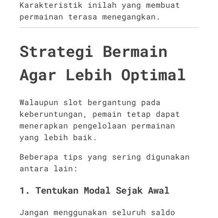
Karakteristik inilah yang membuat
permainan terasa menegangkan.
Strategi Bermain
Agar Lebih Optimal
Walaupun slot bergantung pada
keberuntungan, pemain tetap dapat
menerapkan pengelolaan permainan
yang lebih baik.
Beberapa tips yang sering digunakan
antara lain:
1. Tentukan Modal Sejak Awal
Jangan menggunakan seluruh saldo