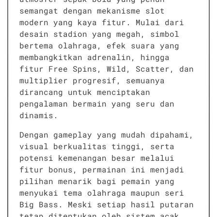
semangat dengan mekanisme slot
modern yang kaya fitur. Mulai dari
desain stadion yang megah, simbol
bertema olahraga, efek suara yang
membangkitkan adrenalin, hingga
fitur Free Spins, Wild, Scatter, dan
multiplier progresif, semuanya
dirancang untuk menciptakan
pengalaman bermain yang seru dan
dinamis.
Dengan gameplay yang mudah dipahami,
visual berkualitas tinggi, serta
potensi kemenangan besar melalui
fitur bonus, permainan ini menjadi
pilihan menarik bagi pemain yang
menyukai tema olahraga maupun seri
Big Bass. Meski setiap hasil putaran
tetap ditentukan oleh sistem acak,