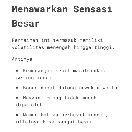
Menawarkan Sensasi
Besar
Permainan ini termasuk memiliki
volatilitas menengah hingga tinggi.
Artinya:
Kemenangan kecil masih cukup
sering muncul.
Bonus dapat datang sewaktu-waktu.
Maxwin memang tidak mudah
diperoleh.
Namun ketika berhasil muncul,
nilainya bisa sangat besar.