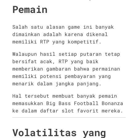
Pemain
Salah satu alasan game ini banyak
dimainkan adalah karena dikenal
memiliki RTP yang kompetitif.
Walaupun hasil setiap putaran tetap
bersifat acak, RTP yang baik
memberikan gambaran bahwa permainan
memiliki potensi pembayaran yang
menarik dalam jangka panjang.
Hal tersebut membuat banyak pemain
memasukkan Big Bass Football Bonanza
ke dalam daftar slot favorit mereka.
Volatilitas yang