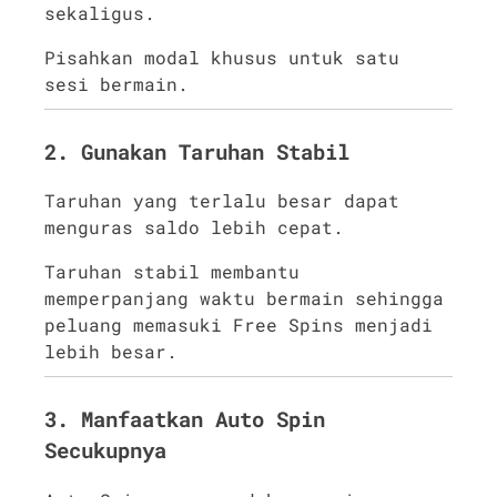
sekaligus.
Pisahkan modal khusus untuk satu
sesi bermain.
2. Gunakan Taruhan Stabil
Taruhan yang terlalu besar dapat
menguras saldo lebih cepat.
Taruhan stabil membantu
memperpanjang waktu bermain sehingga
peluang memasuki Free Spins menjadi
lebih besar.
3. Manfaatkan Auto Spin
Secukupnya