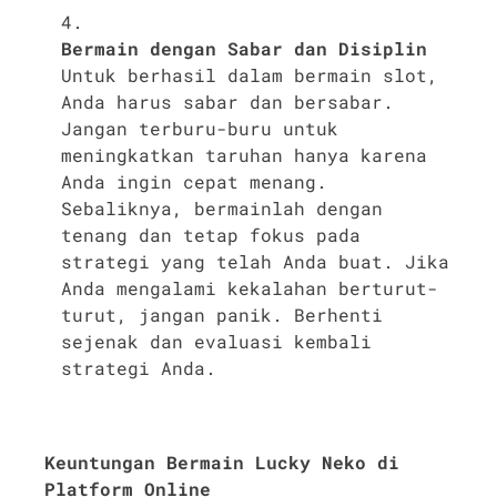
Bermain dengan Sabar dan Disiplin
Untuk berhasil dalam bermain slot,
Anda harus sabar dan bersabar.
Jangan terburu-buru untuk
meningkatkan taruhan hanya karena
Anda ingin cepat menang.
Sebaliknya, bermainlah dengan
tenang dan tetap fokus pada
strategi yang telah Anda buat. Jika
Anda mengalami kekalahan berturut-
turut, jangan panik. Berhenti
sejenak dan evaluasi kembali
strategi Anda.
Keuntungan Bermain Lucky Neko di
Platform Online