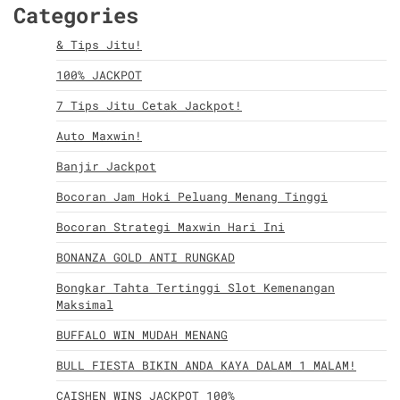
Categories
& Tips Jitu!
100% JACKPOT
7 Tips Jitu Cetak Jackpot!
Auto Maxwin!
Banjir Jackpot
Bocoran Jam Hoki Peluang Menang Tinggi
Bocoran Strategi Maxwin Hari Ini
BONANZA GOLD ANTI RUNGKAD
Bongkar Tahta Tertinggi Slot Kemenangan
Maksimal
BUFFALO WIN MUDAH MENANG
BULL FIESTA BIKIN ANDA KAYA DALAM 1 MALAM!
CAISHEN WINS JACKPOT 100%