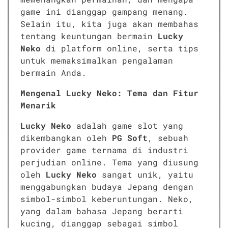
game ini dianggap gampang menang.
Selain itu, kita juga akan membahas
tentang keuntungan bermain
Lucky
Neko
di platform online, serta tips
untuk memaksimalkan pengalaman
bermain Anda.
Mengenal Lucky Neko: Tema dan Fitur
Menarik
Lucky Neko
adalah game slot yang
dikembangkan oleh
PG Soft
, sebuah
provider game ternama di industri
perjudian online. Tema yang diusung
oleh
Lucky Neko
sangat unik, yaitu
menggabungkan budaya Jepang dengan
simbol-simbol keberuntungan. Neko,
yang dalam bahasa Jepang berarti
kucing, dianggap sebagai simbol