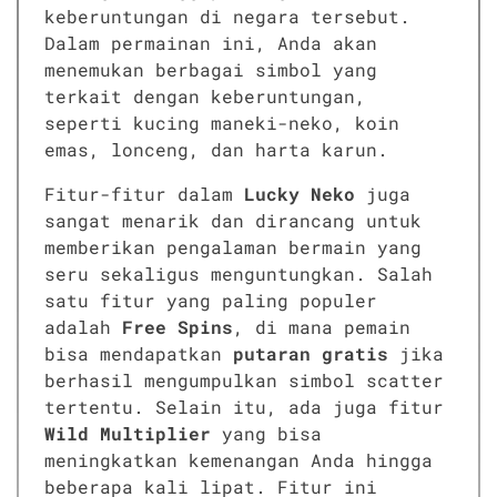
keberuntungan di negara tersebut.
Dalam permainan ini, Anda akan
menemukan berbagai simbol yang
terkait dengan keberuntungan,
seperti kucing maneki-neko, koin
emas, lonceng, dan harta karun.
Fitur-fitur dalam
Lucky Neko
juga
sangat menarik dan dirancang untuk
memberikan pengalaman bermain yang
seru sekaligus menguntungkan. Salah
satu fitur yang paling populer
adalah
Free Spins
, di mana pemain
bisa mendapatkan
putaran gratis
jika
berhasil mengumpulkan simbol scatter
tertentu. Selain itu, ada juga fitur
Wild Multiplier
yang bisa
meningkatkan kemenangan Anda hingga
beberapa kali lipat. Fitur ini