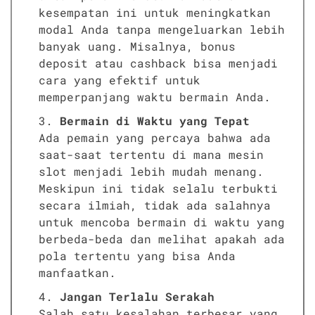
kesempatan ini untuk meningkatkan
modal Anda tanpa mengeluarkan lebih
banyak uang. Misalnya, bonus
deposit atau cashback bisa menjadi
cara yang efektif untuk
memperpanjang waktu bermain Anda.
Bermain di Waktu yang Tepat
Ada pemain yang percaya bahwa ada
saat-saat tertentu di mana mesin
slot menjadi lebih mudah menang.
Meskipun ini tidak selalu terbukti
secara ilmiah, tidak ada salahnya
untuk mencoba bermain di waktu yang
berbeda-beda dan melihat apakah ada
pola tertentu yang bisa Anda
manfaatkan.
Jangan Terlalu Serakah
Salah satu kesalahan terbesar yang