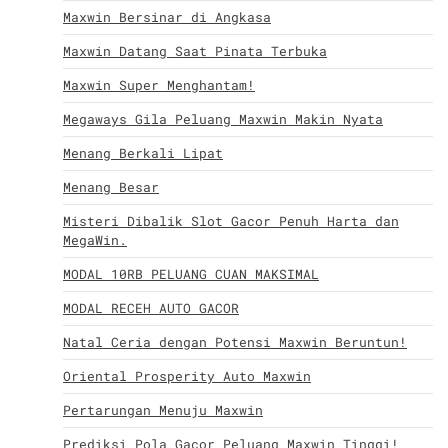
Maxwin Bersinar di Angkasa
Maxwin Datang Saat Pinata Terbuka
Maxwin Super Menghantam!
Megaways Gila Peluang Maxwin Makin Nyata
Menang Berkali Lipat
Menang Besar
Misteri Dibalik Slot Gacor Penuh Harta dan
MegaWin.
MODAL 10RB PELUANG CUAN MAKSIMAL
MODAL RECEH AUTO GACOR
Natal Ceria dengan Potensi Maxwin Beruntun!
Oriental Prosperity Auto Maxwin
Pertarungan Menuju Maxwin
Prediksi Pola Gacor Peluang Maxwin Tinggi!