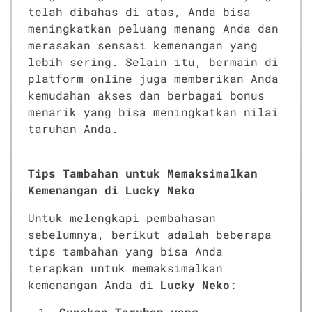
telah dibahas di atas, Anda bisa
meningkatkan peluang menang Anda dan
merasakan sensasi kemenangan yang
lebih sering. Selain itu, bermain di
platform online juga memberikan Anda
kemudahan akses dan berbagai bonus
menarik yang bisa meningkatkan nilai
taruhan Anda.
Tips Tambahan untuk Memaksimalkan
Kemenangan di Lucky Neko
Untuk melengkapi pembahasan
sebelumnya, berikut adalah beberapa
tips tambahan yang bisa Anda
terapkan untuk memaksimalkan
kemenangan Anda di
Lucky Neko
:
Gunakan Taruhan yang