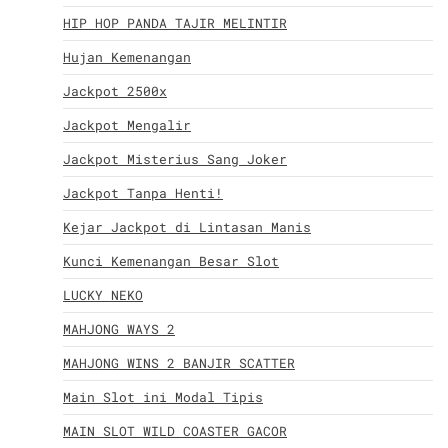
HIP HOP PANDA TAJIR MELINTIR
Hujan Kemenangan
Jackpot 2500x
Jackpot Mengalir
Jackpot Misterius Sang Joker
Jackpot Tanpa Henti!
Kejar Jackpot di Lintasan Manis
Kunci Kemenangan Besar Slot
LUCKY NEKO
MAHJONG WAYS 2
MAHJONG WINS 2 BANJIR SCATTER
Main Slot ini Modal Tipis
MAIN SLOT WILD COASTER GACOR