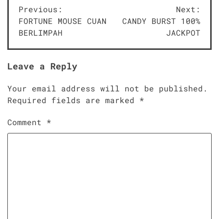
Post
Previous:
Next:
FORTUNE MOUSE CUAN
CANDY BURST 100%
navigation
BERLIMPAH
JACKPOT
Leave a Reply
Your email address will not be published.
Required fields are marked
*
Comment
*