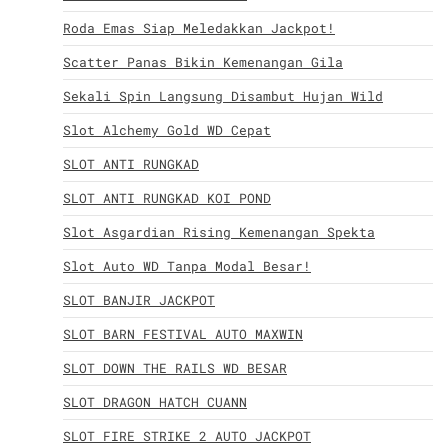
Roda Emas Siap Meledakkan Jackpot!
Scatter Panas Bikin Kemenangan Gila
Sekali Spin Langsung Disambut Hujan Wild
Slot Alchemy Gold WD Cepat
SLOT ANTI RUNGKAD
SLOT ANTI RUNGKAD KOI POND
Slot Asgardian Rising Kemenangan Spekta
Slot Auto WD Tanpa Modal Besar!
SLOT BANJIR JACKPOT
SLOT BARN FESTIVAL AUTO MAXWIN
SLOT DOWN THE RAILS WD BESAR
SLOT DRAGON HATCH CUANN
SLOT FIRE STRIKE 2 AUTO JACKPOT