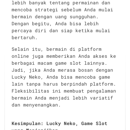
lebih banyak tentang permainan dan
mencoba strategi sebelum Anda mulai
bermain dengan uang sungguhan.
Dengan begitu, Anda bisa lebih
percaya diri dan siap ketika mulai
bertaruh.
Selain itu, bermain di platform
online juga memberikan Anda akses ke
berbagai macam game slot lainnya.
Jadi, jika Anda merasa bosan dengan
Lucky Neko, Anda bisa mencoba game
lain tanpa harus berpindah platform.
Fleksibilitas ini membuat pengalaman
bermain Anda menjadi lebih variatif
dan menyenangkan.
Kesimpulan: Lucky Neko, Game Slot