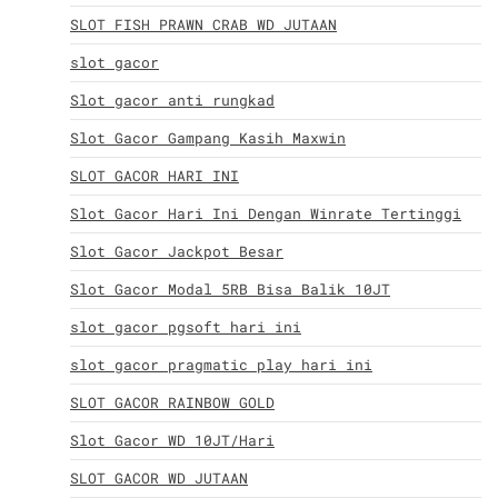
SLOT FISH PRAWN CRAB WD JUTAAN
slot gacor
Slot gacor anti rungkad
Slot Gacor Gampang Kasih Maxwin
SLOT GACOR HARI INI
Slot Gacor Hari Ini Dengan Winrate Tertinggi
Slot Gacor Jackpot Besar
Slot Gacor Modal 5RB Bisa Balik 10JT
slot gacor pgsoft hari ini
slot gacor pragmatic play hari ini
SLOT GACOR RAINBOW GOLD
Slot Gacor WD 10JT/Hari
SLOT GACOR WD JUTAAN