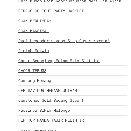
Cara Mudah Raih Keberuntungan dari Jin Ajaib
CIRCUS DELIGHT PARTY JACKPOT
CUAN BERLIMPAH
CUAN MAKSIMAL
Duel Legendaris yang Siap Guyur Maxwin!
Finish Maxwin
Gacor Sepanjang Malam Main Slot ini
GACOR TERUSS
Gampang Menang
GEM SAVIOUR MENANG JUTAAN
Gemstones Gold Sedang Gacor!
Hasilnya Bikin Melongo!
HIP HOP PANDA TAJIR MELINTIR
Hujan Kemenangan