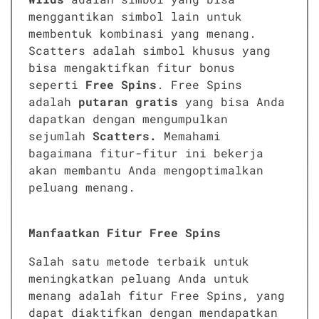
menggantikan simbol lain untuk
membentuk kombinasi yang menang.
Scatters adalah simbol khusus yang
bisa mengaktifkan fitur bonus
seperti
Free Spins
. Free Spins
adalah
putaran gratis
yang bisa Anda
dapatkan dengan mengumpulkan
sejumlah
Scatters.
Memahami
bagaimana fitur-fitur ini bekerja
akan membantu Anda mengoptimalkan
peluang menang.
Manfaatkan Fitur Free Spins
Salah satu metode terbaik untuk
meningkatkan peluang Anda untuk
menang adalah fitur Free Spins, yang
dapat diaktifkan dengan mendapatkan