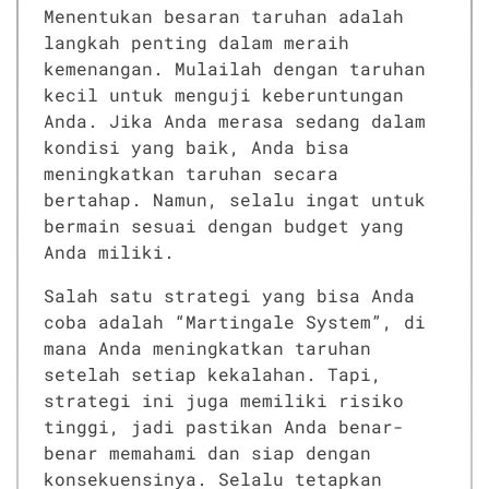
Menentukan besaran taruhan adalah
langkah penting dalam meraih
kemenangan. Mulailah dengan taruhan
kecil untuk menguji keberuntungan
Anda. Jika Anda merasa sedang dalam
kondisi yang baik, Anda bisa
meningkatkan taruhan secara
bertahap. Namun, selalu ingat untuk
bermain sesuai dengan budget yang
Anda miliki.
Salah satu strategi yang bisa Anda
coba adalah “Martingale System”, di
mana Anda meningkatkan taruhan
setelah setiap kekalahan. Tapi,
strategi ini juga memiliki risiko
tinggi, jadi pastikan Anda benar-
benar memahami dan siap dengan
konsekuensinya. Selalu tetapkan