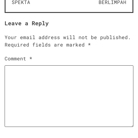
SPEKTA
BERLIMPAH
Leave a Reply
Your email address will not be published.
Required fields are marked
*
Comment
*