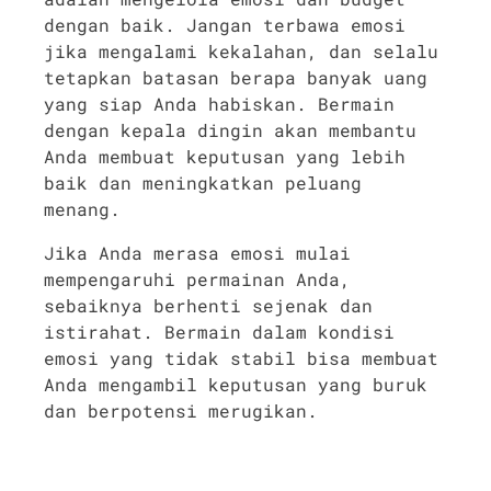
dengan baik. Jangan terbawa emosi
jika mengalami kekalahan, dan selalu
tetapkan batasan berapa banyak uang
yang siap Anda habiskan. Bermain
dengan kepala dingin akan membantu
Anda membuat keputusan yang lebih
baik dan meningkatkan peluang
menang.
Jika Anda merasa emosi mulai
mempengaruhi permainan Anda,
sebaiknya berhenti sejenak dan
istirahat. Bermain dalam kondisi
emosi yang tidak stabil bisa membuat
Anda mengambil keputusan yang buruk
dan berpotensi merugikan.