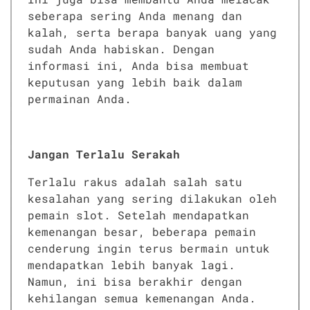
seberapa sering Anda menang dan
kalah, serta berapa banyak uang yang
sudah Anda habiskan. Dengan
informasi ini, Anda bisa membuat
keputusan yang lebih baik dalam
permainan Anda.
Jangan Terlalu Serakah
Terlalu rakus adalah salah satu
kesalahan yang sering dilakukan oleh
pemain slot. Setelah mendapatkan
kemenangan besar, beberapa pemain
cenderung ingin terus bermain untuk
mendapatkan lebih banyak lagi.
Namun, ini bisa berakhir dengan
kehilangan semua kemenangan Anda.