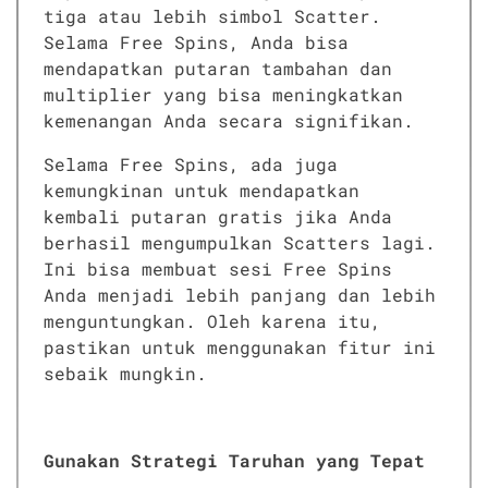
tiga atau lebih simbol Scatter.
Selama Free Spins, Anda bisa
mendapatkan putaran tambahan dan
multiplier yang bisa meningkatkan
kemenangan Anda secara signifikan.
Selama Free Spins, ada juga
kemungkinan untuk mendapatkan
kembali putaran gratis jika Anda
berhasil mengumpulkan Scatters lagi.
Ini bisa membuat sesi Free Spins
Anda menjadi lebih panjang dan lebih
menguntungkan. Oleh karena itu,
pastikan untuk menggunakan fitur ini
sebaik mungkin.
Gunakan Strategi Taruhan yang Tepat