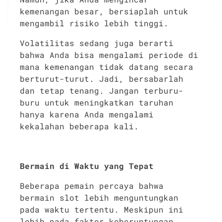
kemenangan besar, bersiaplah untuk
mengambil risiko lebih tinggi.
Volatilitas sedang juga berarti
bahwa Anda bisa mengalami periode di
mana kemenangan tidak datang secara
berturut-turut. Jadi, bersabarlah
dan tetap tenang. Jangan terburu-
buru untuk meningkatkan taruhan
hanya karena Anda mengalami
kekalahan beberapa kali.
Bermain di Waktu yang Tepat
Beberapa pemain percaya bahwa
bermain slot lebih menguntungkan
pada waktu tertentu. Meskipun ini
lebih pada faktor keberuntungan,