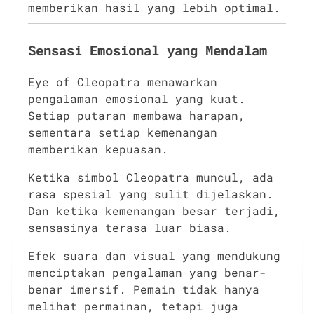
memberikan hasil yang lebih optimal.
Sensasi Emosional yang Mendalam
Eye of Cleopatra menawarkan
pengalaman emosional yang kuat.
Setiap putaran membawa harapan,
sementara setiap kemenangan
memberikan kepuasan.
Ketika simbol Cleopatra muncul, ada
rasa spesial yang sulit dijelaskan.
Dan ketika kemenangan besar terjadi,
sensasinya terasa luar biasa.
Efek suara dan visual yang mendukung
menciptakan pengalaman yang benar-
benar imersif. Pemain tidak hanya
melihat permainan, tetapi juga