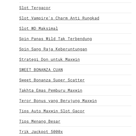
Slot Tergacor
Slot Vampire's Charm Anti Rungkad
Slot WD Maksimal
Spin Panas Wild Tak Terbendung
Spin Sang Raja Keberuntungan
Strategi Don untuk Maxwin
SWEET BONANZA CUAN
Sweet Bonanza Super Scatter
Takhta Emas Pemburu Maxwin
Teror Bonus yang Berujung Maxwin
Tips Auto Maxwin Slot Gacor
Tips Menang Besar
Trik Jackpot 5000x