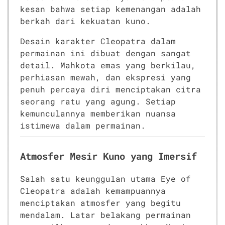
kesan bahwa setiap kemenangan adalah
berkah dari kekuatan kuno.
Desain karakter Cleopatra dalam
permainan ini dibuat dengan sangat
detail. Mahkota emas yang berkilau,
perhiasan mewah, dan ekspresi yang
penuh percaya diri menciptakan citra
seorang ratu yang agung. Setiap
kemunculannya memberikan nuansa
istimewa dalam permainan.
Atmosfer Mesir Kuno yang Imersif
Salah satu keunggulan utama Eye of
Cleopatra adalah kemampuannya
menciptakan atmosfer yang begitu
mendalam. Latar belakang permainan