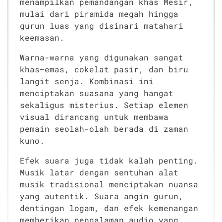
menampilkan pemandangan khas Mesir,
mulai dari piramida megah hingga
gurun luas yang disinari matahari
keemasan.
Warna-warna yang digunakan sangat
khas—emas, cokelat pasir, dan biru
langit senja. Kombinasi ini
menciptakan suasana yang hangat
sekaligus misterius. Setiap elemen
visual dirancang untuk membawa
pemain seolah-olah berada di zaman
kuno.
Efek suara juga tidak kalah penting.
Musik latar dengan sentuhan alat
musik tradisional menciptakan nuansa
yang autentik. Suara angin gurun,
dentingan logam, dan efek kemenangan
memberikan pengalaman audio yang