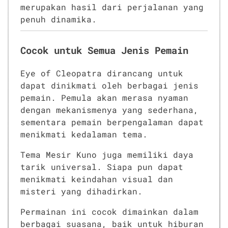
merupakan hasil dari perjalanan yang
penuh dinamika.
Cocok untuk Semua Jenis Pemain
Eye of Cleopatra dirancang untuk
dapat dinikmati oleh berbagai jenis
pemain. Pemula akan merasa nyaman
dengan mekanismenya yang sederhana,
sementara pemain berpengalaman dapat
menikmati kedalaman tema.
Tema Mesir Kuno juga memiliki daya
tarik universal. Siapa pun dapat
menikmati keindahan visual dan
misteri yang dihadirkan.
Permainan ini cocok dimainkan dalam
berbagai suasana, baik untuk hiburan