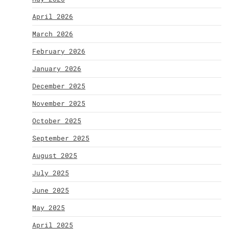
April 2026
March 2026
February 2026
January 2026
December 2025
November 2025
October 2025
September 2025
August 2025
July 2025
June 2025
May 2025
April 2025