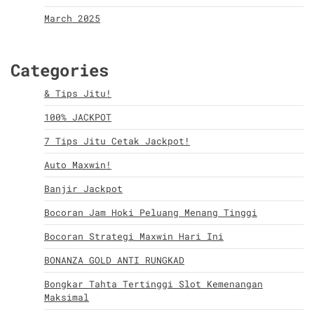
March 2025
Categories
& Tips Jitu!
100% JACKPOT
7 Tips Jitu Cetak Jackpot!
Auto Maxwin!
Banjir Jackpot
Bocoran Jam Hoki Peluang Menang Tinggi
Bocoran Strategi Maxwin Hari Ini
BONANZA GOLD ANTI RUNGKAD
Bongkar Tahta Tertinggi Slot Kemenangan
Maksimal