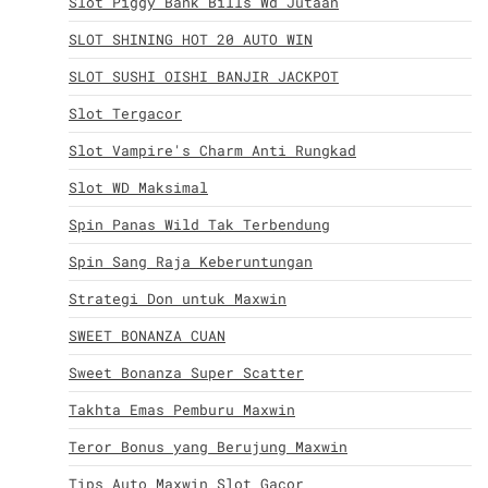
Slot Piggy Bank Bills Wd Jutaan
SLOT SHINING HOT 20 AUTO WIN
SLOT SUSHI OISHI BANJIR JACKPOT
Slot Tergacor
Slot Vampire's Charm Anti Rungkad
Slot WD Maksimal
Spin Panas Wild Tak Terbendung
Spin Sang Raja Keberuntungan
Strategi Don untuk Maxwin
SWEET BONANZA CUAN
Sweet Bonanza Super Scatter
Takhta Emas Pemburu Maxwin
Teror Bonus yang Berujung Maxwin
Tips Auto Maxwin Slot Gacor