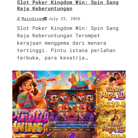
Slot Poker Kingdom Win: Spin Sang
Raja Keberuntungan
Maindisgm
July 23, 2026
Slot Poker Kingdom Win: Spin Sang
Raja Keberuntungan Terompet
kerajaan menggema dari menara
tertinggi. Pintu istana perlahan
terbuka, para kesatria…