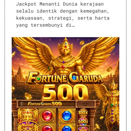
Jackpot Menanti Dunia kerajaan
selalu identik dengan kemegahan,
kekuasaan, strategi, serta harta
yang tersembunyi di…