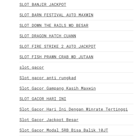
SLOT BANJIR JACKPOT
SLOT BARN FESTIVAL AUTO MAXWIN
SLOT DOWN THE RAILS WD BESAR
SLOT DRAGON HATCH CUANN
SLOT FIRE STRIKE 2 AUTO JACKPOT
SLOT FISH PRAWN CRAB WD JUTAAN
slot gacor
Slot gacor anti rungkad
Slot Gacor Gampang Kasih Maxwin
SLOT GACOR HARI INI
Slot Gacor Hari Ini Dengan Winrate Tertinggi
Slot Gacor Jackpot Besar
Slot Gacor Modal 5RB Bisa Balik 10JT