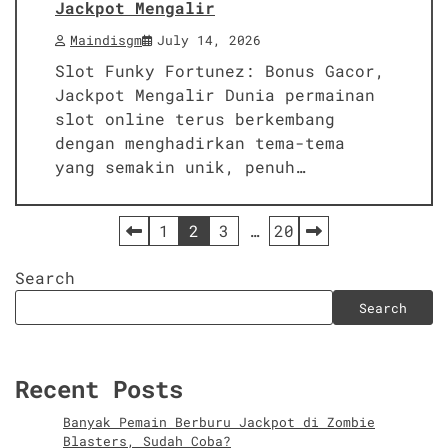
Jackpot Mengalir
Maindisgm
July 14, 2026
Slot Funky Fortunez: Bonus Gacor,
Jackpot Mengalir Dunia permainan
slot online terus berkembang
dengan menghadirkan tema-tema
yang semakin unik, penuh…
Posts
1
2
3
…
20
pagination
Search
Search
Recent Posts
Banyak Pemain Berburu Jackpot di Zombie
Blasters, Sudah Coba?