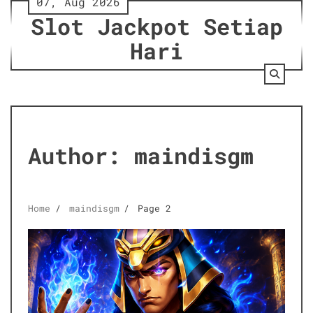
07, Aug 2026
Skip
Slot Jackpot Setiap
to
content
Hari
Author:
maindisgm
Home
maindisgm
Page 2