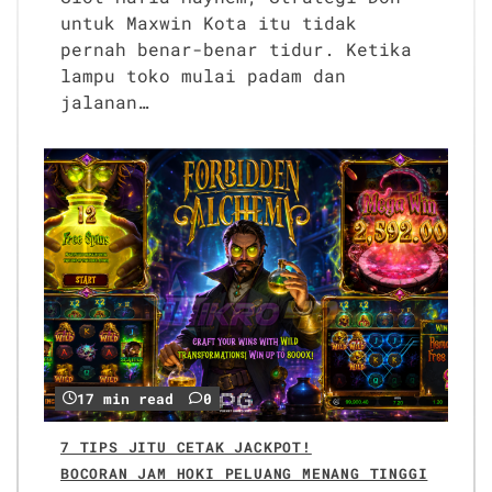
untuk Maxwin Kota itu tidak
pernah benar-benar tidur. Ketika
lampu toko mulai padam dan
jalanan…
17 min read
0
7 TIPS JITU CETAK JACKPOT!
BOCORAN JAM HOKI PELUANG MENANG TINGGI