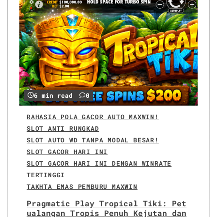
6 min read
0
RAHASIA POLA GACOR AUTO MAXWIN!
SLOT ANTI RUNGKAD
SLOT AUTO WD TANPA MODAL BESAR!
SLOT GACOR HARI INI
SLOT GACOR HARI INI DENGAN WINRATE
TERTINGGI
TAKHTA EMAS PEMBURU MAXWIN
Pragmatic Play Tropical Tiki: Pet
ualangan Tropis Penuh Kejutan dan