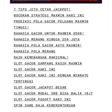
7 TIPS JITU CETAK JACKPOT!
BOCORAN STRATEGI MAXWIN HARI INI
PREDIKSI POLA GACOR PELUANG MAXWIN
TINGGI!
RAHASIA GACOR UNTUK MAXWIN X500!
RAHASIA MENANG HINGGA 250 JUTA
RAHASIA POLA GACOR AUTO MAXWIN!
RAHASIA POLA MENANG
RAIH KEMENANGAN MAKSIMAL!
SLOT GACOR GAMPANG KASIH MAXWIN
SLOT GACOR HARI INI
SLOT GACOR HARI INI DENGAN WINRATE
TERTINGGI
SLOT GACOR JACKPOT BESAR
SLOT GACOR MODAL 5RB BISA BALIK 10JT
SLOT GACOR PGSOFT HARI INI
SPIN SANG RAJA KEBERUNTUNGAN