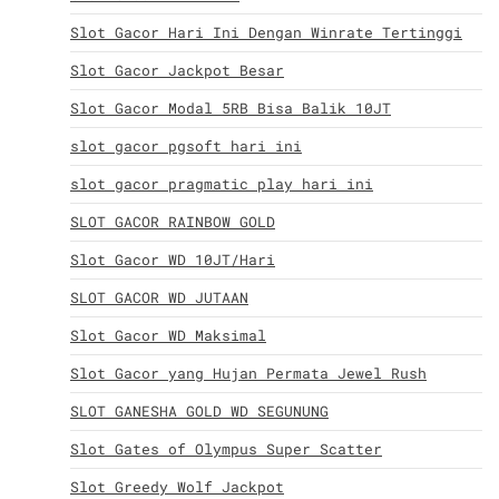
Slot Gacor Hari Ini Dengan Winrate Tertinggi
Slot Gacor Jackpot Besar
Slot Gacor Modal 5RB Bisa Balik 10JT
slot gacor pgsoft hari ini
slot gacor pragmatic play hari ini
SLOT GACOR RAINBOW GOLD
Slot Gacor WD 10JT/Hari
SLOT GACOR WD JUTAAN
Slot Gacor WD Maksimal
Slot Gacor yang Hujan Permata Jewel Rush
SLOT GANESHA GOLD WD SEGUNUNG
Slot Gates of Olympus Super Scatter
Slot Greedy Wolf Jackpot