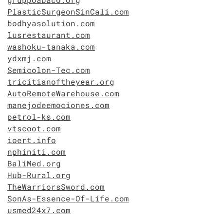
PlasticSurgeonSinCali.com
bodhyasolution.com
lusrestaurant.com
washoku-tanaka.com
ydxmj.com
Semicolon-Tec.com
tricitianoftheyear.org
AutoRemoteWarehouse.com
manejodeemociones.com
petrol-ks.com
vtscoot.com
ioert.info
nphiniti.com
BaliMed.org
Hub-Rural.org
TheWarriorsSword.com
SonAs-Essence-Of-Life.com
usmed24x7.com