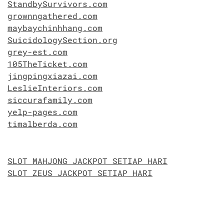
StandbySurvivors.com
grownngathered.com
maybaychinhhang.com
SuicidologySection.org
grey-est.com
105TheTicket.com
jingpingxiazai.com
LeslieInteriors.com
siccurafamily.com
yelp-pages.com
timalberda.com
SLOT MAHJONG JACKPOT SETIAP HARI
SLOT ZEUS JACKPOT SETIAP HARI