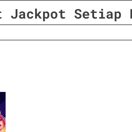
t Jackpot Setiap 