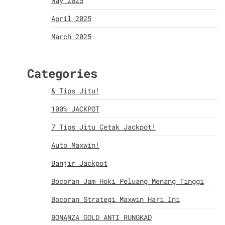
May 2025
April 2025
March 2025
Categories
& Tips Jitu!
100% JACKPOT
7 Tips Jitu Cetak Jackpot!
Auto Maxwin!
Banjir Jackpot
Bocoran Jam Hoki Peluang Menang Tinggi
Bocoran Strategi Maxwin Hari Ini
BONANZA GOLD ANTI RUNGKAD