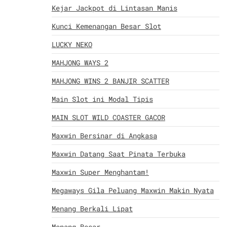
Kejar Jackpot di Lintasan Manis
Kunci Kemenangan Besar Slot
LUCKY NEKO
MAHJONG WAYS 2
MAHJONG WINS 2 BANJIR SCATTER
Main Slot ini Modal Tipis
MAIN SLOT WILD COASTER GACOR
Maxwin Bersinar di Angkasa
Maxwin Datang Saat Pinata Terbuka
Maxwin Super Menghantam!
Megaways Gila Peluang Maxwin Makin Nyata
Menang Berkali Lipat
Menang Besar