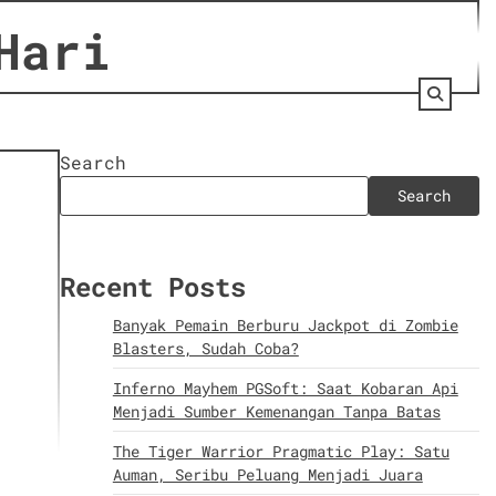
Hari
Search
Search
Recent Posts
Banyak Pemain Berburu Jackpot di Zombie
Blasters, Sudah Coba?
Inferno Mayhem PGSoft: Saat Kobaran Api
Menjadi Sumber Kemenangan Tanpa Batas
The Tiger Warrior Pragmatic Play: Satu
Auman, Seribu Peluang Menjadi Juara