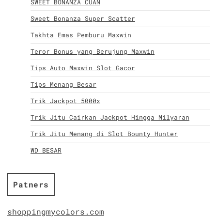
SWEET BONANZA CUAN
Sweet Bonanza Super Scatter
Takhta Emas Pemburu Maxwin
Teror Bonus yang Berujung Maxwin
Tips Auto Maxwin Slot Gacor
Tips Menang Besar
Trik Jackpot 5000x
Trik Jitu Cairkan Jackpot Hingga Milyaran
Trik Jitu Menang di Slot Bounty Hunter
WD BESAR
Patners
shoppingmycolors.com