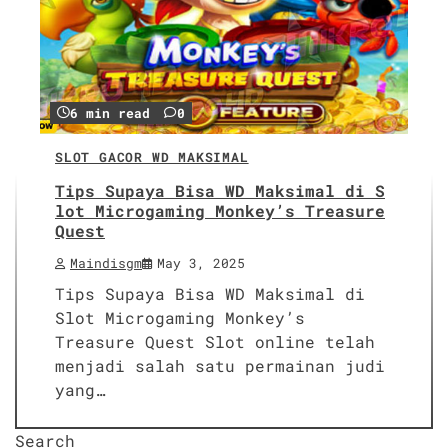
6 min read
0
SLOT GACOR WD MAKSIMAL
Tips Supaya Bisa WD Maksimal di S
lot Microgaming Monkey’s Treasure
Quest
Maindisgm
May 3, 2025
Tips Supaya Bisa WD Maksimal di
Slot Microgaming Monkey’s
Treasure Quest Slot online telah
menjadi salah satu permainan judi
yang…
Search