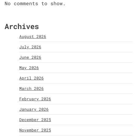
No comments to show.
Archives
August 2026
July 2026
June 2026
May 2026
April 2026
March 2026
February 2026
January 2026
December 2025
November 2025