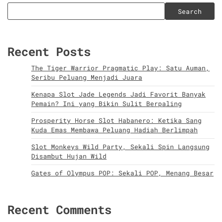
Search
Recent Posts
The Tiger Warrior Pragmatic Play: Satu Auman,
Seribu Peluang Menjadi Juara
Kenapa Slot Jade Legends Jadi Favorit Banyak
Pemain? Ini yang Bikin Sulit Berpaling
Prosperity Horse Slot Habanero: Ketika Sang
Kuda Emas Membawa Peluang Hadiah Berlimpah
Slot Monkeys Wild Party, Sekali Spin Langsung
Disambut Hujan Wild
Gates of Olympus POP: Sekali POP, Menang Besar
Recent Comments