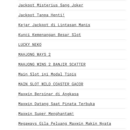
Jackpot Misterius Sang Joker
Jackpot Tanpa Henti!
Kejar Jackpot di Lintasan Manis
Kunci Kemenangan Besar Slot
LUCKY NEKO
MAHJONG WAYS 2
MAHJONG WINS 2 BANJIR SCATTER
Main Slot ini Modal Tipis
MAIN SLOT WILD COASTER GACOR
Maxwin Bersinar di Angkasa
Maxwin Datang Saat Pinata Terbuka
Maxwin Super Menghantam!
Megaways Gila Peluang Maxwin Makin Nyata