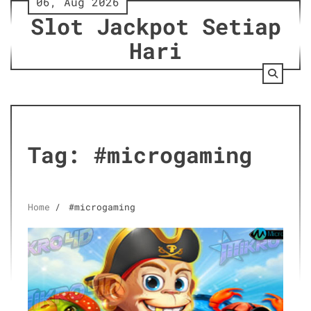
06, Aug 2026
Skip
Slot Jackpot Setiap
to
content
Hari
Tag:
#microgaming
Home
#microgaming