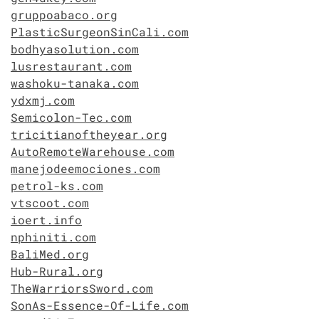
gruppoabaco.org
PlasticSurgeonSinCali.com
bodhyasolution.com
lusrestaurant.com
washoku-tanaka.com
ydxmj.com
Semicolon-Tec.com
tricitianoftheyear.org
AutoRemoteWarehouse.com
manejodeemociones.com
petrol-ks.com
vtscoot.com
ioert.info
nphiniti.com
BaliMed.org
Hub-Rural.org
TheWarriorsSword.com
SonAs-Essence-Of-Life.com