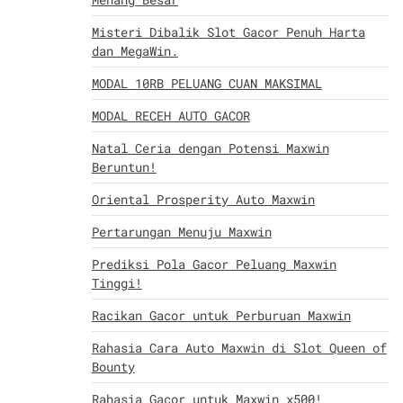
Misteri Dibalik Slot Gacor Penuh Harta
dan MegaWin.
MODAL 10RB PELUANG CUAN MAKSIMAL
MODAL RECEH AUTO GACOR
Natal Ceria dengan Potensi Maxwin
Beruntun!
Oriental Prosperity Auto Maxwin
Pertarungan Menuju Maxwin
Prediksi Pola Gacor Peluang Maxwin
Tinggi!
Racikan Gacor untuk Perburuan Maxwin
Rahasia Cara Auto Maxwin di Slot Queen of
Bounty
Rahasia Gacor untuk Maxwin x500!