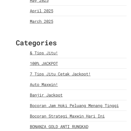
May 2025
April 2025
March 2025
Categories
& Tips Jitu!
100% JACKPOT
7 Tips Jitu Cetak Jackpot!
Auto Maxwin!
Banjir Jackpot
Bocoran Jam Hoki Peluang Menang Tinggi
Bocoran Strategi Maxwin Hari Ini
BONANZA GOLD ANTI RUNGKAD