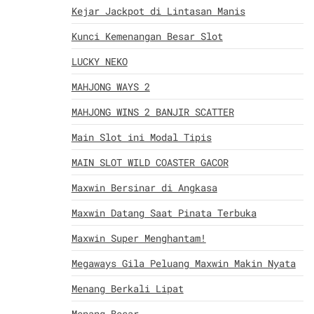
Kejar Jackpot di Lintasan Manis
Kunci Kemenangan Besar Slot
LUCKY NEKO
MAHJONG WAYS 2
MAHJONG WINS 2 BANJIR SCATTER
Main Slot ini Modal Tipis
MAIN SLOT WILD COASTER GACOR
Maxwin Bersinar di Angkasa
Maxwin Datang Saat Pinata Terbuka
Maxwin Super Menghantam!
Megaways Gila Peluang Maxwin Makin Nyata
Menang Berkali Lipat
Menang Besar