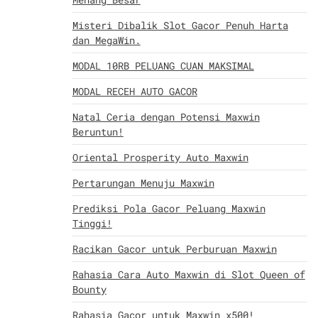
Misteri Dibalik Slot Gacor Penuh Harta
dan MegaWin.
MODAL 10RB PELUANG CUAN MAKSIMAL
MODAL RECEH AUTO GACOR
Natal Ceria dengan Potensi Maxwin
Beruntun!
Oriental Prosperity Auto Maxwin
Pertarungan Menuju Maxwin
Prediksi Pola Gacor Peluang Maxwin
Tinggi!
Racikan Gacor untuk Perburuan Maxwin
Rahasia Cara Auto Maxwin di Slot Queen of
Bounty
Rahasia Gacor untuk Maxwin x500!