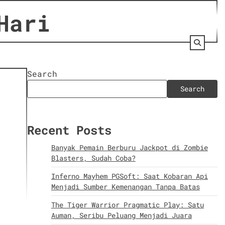
Hari
Search
Search
Recent Posts
Banyak Pemain Berburu Jackpot di Zombie
Blasters, Sudah Coba?
Inferno Mayhem PGSoft: Saat Kobaran Api
Menjadi Sumber Kemenangan Tanpa Batas
The Tiger Warrior Pragmatic Play: Satu
Auman, Seribu Peluang Menjadi Juara