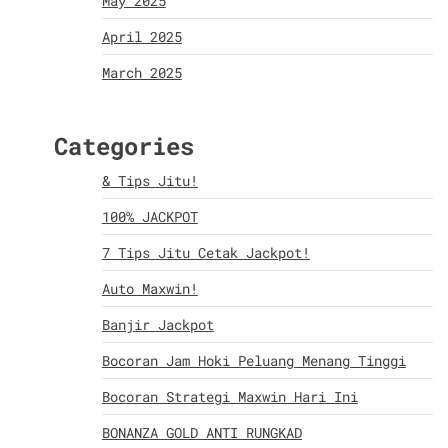
May 2025
April 2025
March 2025
Categories
& Tips Jitu!
100% JACKPOT
7 Tips Jitu Cetak Jackpot!
Auto Maxwin!
Banjir Jackpot
Bocoran Jam Hoki Peluang Menang Tinggi
Bocoran Strategi Maxwin Hari Ini
BONANZA GOLD ANTI RUNGKAD