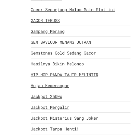
Gacor Sepanjang Malam Main Slot ini
GACOR TERUSS
Gampang Menang
GEM SAVIOUR MENANG JUTAAN
Gemstones Gold Sedang Gacor!
Hasilnya Bikin Melongo!
HIP HOP PANDA TAJIR MELINTIR
Hujan Kemenangan
Jackpot 2500x
Jackpot Mengalir
Jackpot Misterius Sang Joker
Jackpot Tanpa Henti!